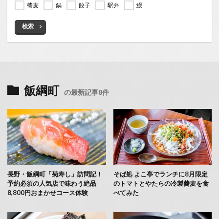
蕎麦
鍋
餃子
駅弁
鰻
検索
飯綱町
の最新記事8件
長野・飯綱町「菊寿し」訪問記！
そば処 よこ亭でランチに8月限定
予約必須の人気店で味わう絶品
のトマトとやたらの冷製蕎麦を食
8,800円おまかせコース体験
べてみた