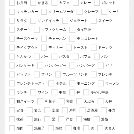
お弁当
かき氷
カフェ
カレー
ガレット
キッチンカー
クリームソーダ
クレープ
ケーキ
サラダ
サンドイッチ
ジェラート
スイーツ
ステーキ
ソフトクリーム
タイ料理
チーズケーキ
チャーハン
チョコレート
テイクアウト
ディナー
トースト
ドーナツ
とんかつ
バー
パスタ
パフェ
パン
パンケーキ
ハンバーガー
ハンバーグ
ピザ
ピッツァ
プリン
フルーツサンド
フレンチ
フレンチトースト
ホテル
モーニング
ラーメン
ランチ
ワイン
中華
丼
冷やし中華
和スイーツ
和菓子
和食
天ぷら
天丼
定食
宴会
宴席
寿司
居酒屋
弁当
抹茶
旅行
栗
洋食
海鮮
炒飯
焼肉
焼菓子
焼鳥
珈琲
肉
肉まん