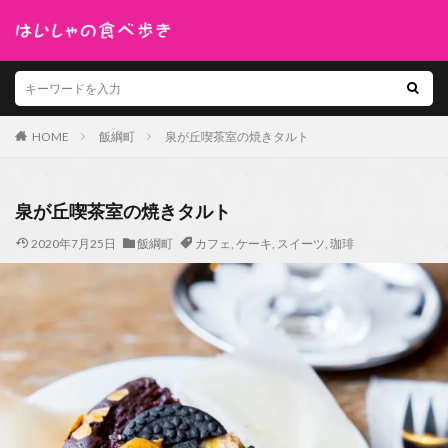
HOME
飯綱町
泉が丘喫茶室の焼きタルト
泉が丘喫茶室の焼きタルト
2020年7月25日
飯綱町
カフェ
,
ケーキ
,
スイーツ
,
珈琲