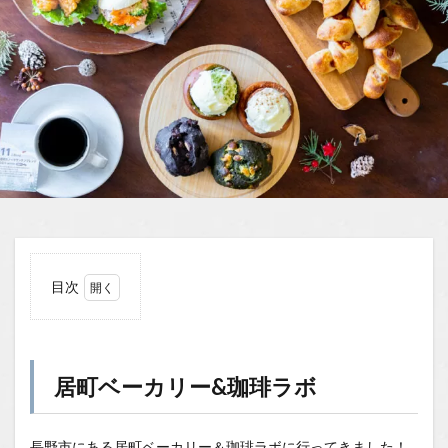
目次
1
居町
ベー
カリ
居町ベーカリー&珈琲ラボ
ー&
珈琲
ラボ
長野市にある居町ベーカリー＆珈琲ラボに行ってきました！