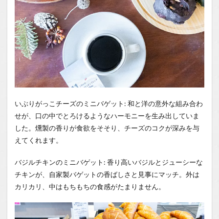
You
Tube
1.3.1
はいし
ゃの食
べ歩き
You
Tubeチ
ャンネ
ル
いぶりがっこチーズのミニバゲット: 和と洋の意外な組み合わ
せが、口の中でとろけるようなハーモニーを生み出していま
した。燻製の香りが食欲をそそり、チーズのコクが深みを与
えてくれます。
バジルチキンのミニバゲット: 香り高いバジルとジューシーな
チキンが、自家製バゲットの香ばしさと見事にマッチ。外は
カリカリ、中はもちもちの食感がたまりません。