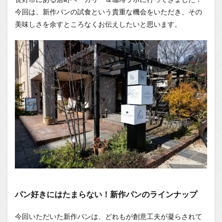
1.0.1
今回は、新作パンの試食という貴重な機会をいただき、その
パン好
きには
美味しさを余すところなくお伝えしたいと思います。
たまら
ない！
新作パ
ンのラ
インナ
ップ
1.0.2
まるっ
とサン
ドの魅
力
1.0.3
エピの
こだわ
り
1.0.4
パン好きにはたまらない！新作パンのラインナップ
シナモ
ンロー
ルも絶
今回いただいた新作パンは、どれもが創意工夫が凝らされて