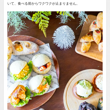
品！
いて、食べる前からワクワクが止まりません。
1.0.5
信州ス
ノーマ
ウンテ
ンブレ
ンド
1.0.6
まとめ
1.1
【こ
の記
事で
ご紹
介し
たメ
ニュ
ー】
1.2
場所
1.3