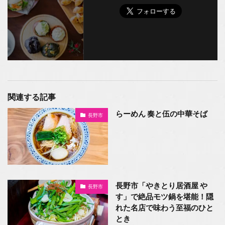
関連する記事
らーめん 奏と伍の中華そば
長野市
長野市「やきとり居酒屋 や
長野市
す」で絶品モツ鍋を堪能！隠
れた名店で味わう至福のひと
とき