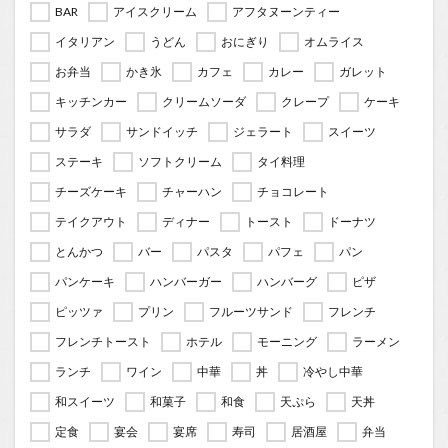
BAR
アイスクリーム
アフタヌーンティー
イタリアン
うどん
おにぎり
オムライス
お弁当
かき氷
カフェ
カレー
ガレット
キッチンカー
クリームソーダ
クレープ
ケーキ
サラダ
サンドイッチ
ジェラート
スイーツ
ステーキ
ソフトクリーム
タイ料理
チーズケーキ
チャーハン
チョコレート
テイクアウト
ディナー
トースト
ドーナツ
とんかつ
バー
パスタ
パフェ
パン
パンケーキ
ハンバーガー
ハンバーグ
ピザ
ピッツァ
プリン
フルーツサンド
フレンチ
フレンチトースト
ホテル
モーニング
ラーメン
ランチ
ワイン
中華
丼
冷やし中華
和スイーツ
和菓子
和食
天ぷら
天丼
定食
宴会
宴席
寿司
居酒屋
弁当