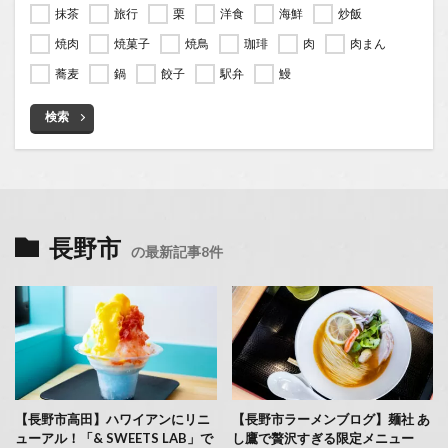
抹茶
旅行
栗
洋食
海鮮
炒飯
焼肉
焼菓子
焼鳥
珈琲
肉
肉まん
蕎麦
鍋
餃子
駅弁
鰻
検索
長野市
の最新記事8件
【長野市高田】ハワイアンにリニ
【長野市ラーメンブログ】麺社 あ
ューアル！「& SWEETS LAB」で
し鷹で贅沢すぎる限定メニュー