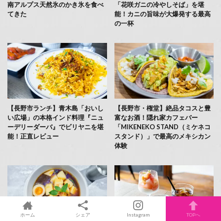
南アルプス天然氷のかき氷を食べ
「花咲ガニの冷やしそば」を堪
てきた
能！カニの旨味が大爆発する最高
の一杯
【長野市ランチ】青木島「おいし
【長野市・権堂】絶品タコスと豊
い広場」の本格インド料理『ニュ
富なお酒！隠れ家カフェバー
ーデリーダーバ』でビリヤニを堪
「MIKENEKO STAND（ミケネコ
能！正直レビュー
スタンド）」で最高のメキシカン
体験
ホーム
シェア
Instagram
TOPへ