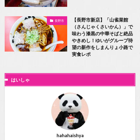
【長野市新店】「山雀菜館
長野市
（さんじゃくさいかん）」で
味わう漆黒の中華そばと絶品
やきめし！ゆいがグループ待
望の新作をしまんりょ小路で
実食レポ
はいしゃ
hahahaishya