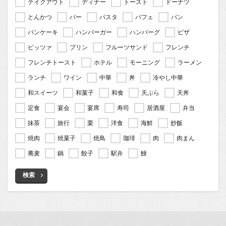
テイクアウト
ディナー
トースト
ドーナツ
とんかつ
バー
パスタ
パフェ
パン
パンケーキ
ハンバーガー
ハンバーグ
ピザ
ピッツァ
プリン
フルーツサンド
フレンチ
フレンチトースト
ホテル
モーニング
ラーメン
ランチ
ワイン
中華
丼
冷やし中華
和スイーツ
和菓子
和食
天ぷら
天丼
定食
宴会
宴席
寿司
居酒屋
弁当
抹茶
旅行
栗
洋食
海鮮
炒飯
焼肉
焼菓子
焼鳥
珈琲
肉
肉まん
蕎麦
鍋
餃子
駅弁
鰻
検索