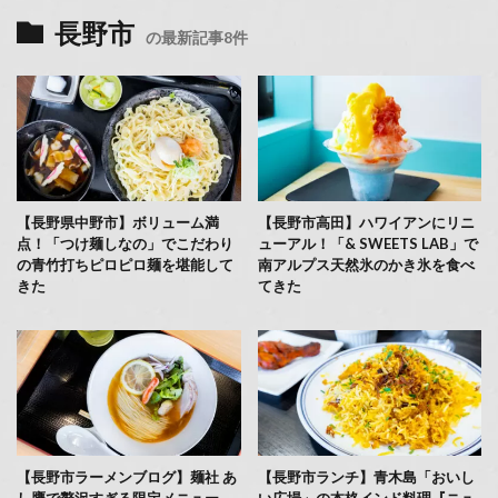
長野市
の最新記事8件
【長野県中野市】ボリューム満
【長野市高田】ハワイアンにリニ
点！「つけ麺しなの」でこだわり
ューアル！「& SWEETS LAB」で
の青竹打ちピロピロ麺を堪能して
南アルプス天然氷のかき氷を食べ
きた
てきた
【長野市ラーメンブログ】麺社 あ
【長野市ランチ】青木島「おいし