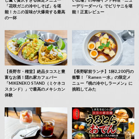
し鷹で贅沢すぎる限定メニュー
い広場」の本格インド料理『ニュ
「花咲ガニの冷やしそば」を堪
ーデリーダーバ』でビリヤニを堪
能！カニの旨味が大爆発する最高
能！正直レビュー
の一杯
【長野市・権堂】絶品タコスと豊
【長野駅前ランチ】1杯2,200円の
富なお酒！隠れ家カフェバー
衝撃！「Ramen 一水」の限定メ
「MIKENEKO STAND（ミケネコ
ニュー『桃の冷やしラーメン』に
スタンド）」で最高のメキシカン
挑戦してみた
体験