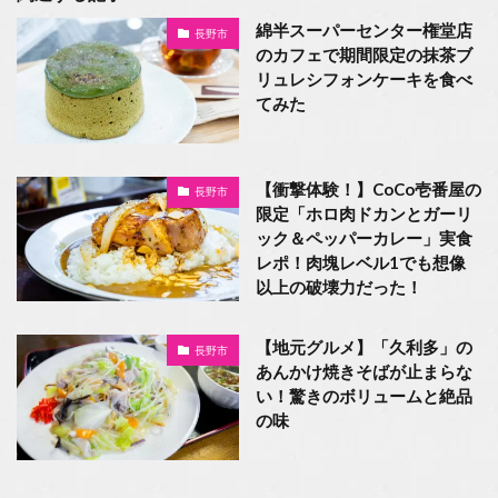
綿半スーパーセンター権堂店
長野市
のカフェで期間限定の抹茶ブ
リュレシフォンケーキを食べ
てみた
【衝撃体験！】CoCo壱番屋の
長野市
限定「ホロ肉ドカンとガーリ
ック＆ペッパーカレー」実食
レポ！肉塊レベル1でも想像
以上の破壊力だった！
【地元グルメ】「久利多」の
長野市
あんかけ焼きそばが止まらな
い！驚きのボリュームと絶品
の味