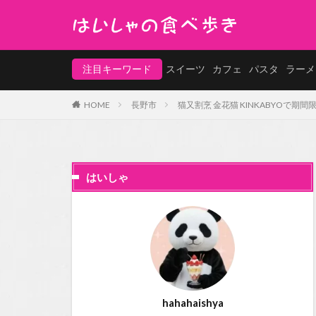
注目キーワード
スイーツ
カフェ
パスタ
ラーメ
HOME
長野市
猫又割烹 金花猫 KINKABYOで期
はいしゃ
hahahaishya