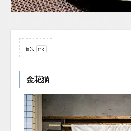
目次
1
金
花
猫
金花猫
1.1
場所
1.2
You
Tube