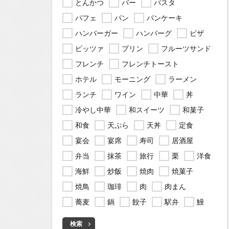
とんかつ
バー
パスタ
パフェ
パン
パンケーキ
ハンバーガー
ハンバーグ
ピザ
ピッツァ
プリン
フルーツサンド
フレンチ
フレンチトースト
ホテル
モーニング
ラーメン
ランチ
ワイン
中華
丼
冷やし中華
和スイーツ
和菓子
和食
天ぷら
天丼
定食
宴会
宴席
寿司
居酒屋
弁当
抹茶
旅行
栗
洋食
海鮮
炒飯
焼肉
焼菓子
焼鳥
珈琲
肉
肉まん
蕎麦
鍋
餃子
駅弁
鰻
検索