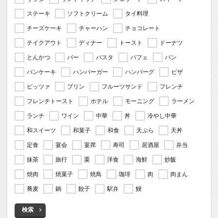
ステーキ
ソフトクリーム
タイ料理
チーズケーキ
チャーハン
チョコレート
テイクアウト
ディナー
トースト
ドーナツ
とんかつ
バー
パスタ
パフェ
パン
パンケーキ
ハンバーガー
ハンバーグ
ピザ
ピッツァ
プリン
フルーツサンド
フレンチ
フレンチトースト
ホテル
モーニング
ラーメン
ランチ
ワイン
中華
丼
冷やし中華
和スイーツ
和菓子
和食
天ぷら
天丼
定食
宴会
宴席
寿司
居酒屋
弁当
抹茶
旅行
栗
洋食
海鮮
炒飯
焼肉
焼菓子
焼鳥
珈琲
肉
肉まん
蕎麦
鍋
餃子
駅弁
鰻
検索