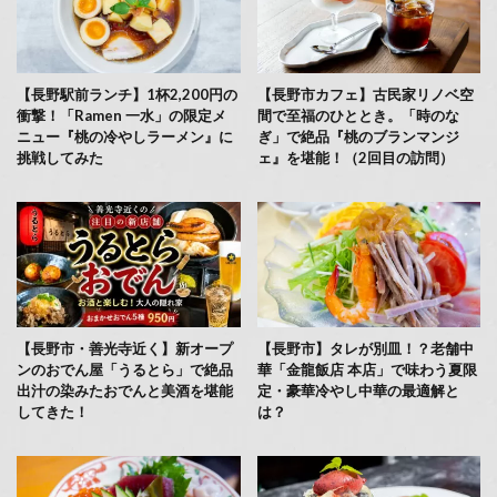
【長野駅前ランチ】1杯2,200円の
【長野市カフェ】古民家リノベ空
衝撃！「Ramen 一水」の限定メ
間で至福のひととき。「時のな
ニュー『桃の冷やしラーメン』に
ぎ」で絶品『桃のブランマンジ
挑戦してみた
ェ』を堪能！（2回目の訪問）
【長野市・善光寺近く】新オープ
【長野市】タレが別皿！？老舗中
ンのおでん屋「うるとら」で絶品
華「金龍飯店 本店」で味わう夏限
出汁の染みたおでんと美酒を堪能
定・豪華冷やし中華の最適解と
してきた！
は？