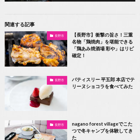
関連する記事
【長野市】衝撃の旨さ！三重
長野市
名物「鶏焼肉」を堪能できる
「鶏あみ焼酒場 彩や」はリピ
確定！
パティスリー 平五郎 本店でテ
長野市
リーヌショコラを食べてみた
nagano forest villageでこた
長野市
つで冬キャンプを体験してき
た