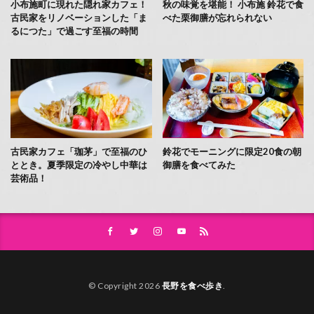
小布施町に現れた隠れ家カフェ！
秋の味覚を堪能！ 小布施 鈴花で食
古民家をリノベーションした「ま
べた栗御膳が忘れられない
るにつた」で過ごす至福の時間
古民家カフェ「珈茅」で至福のひ
鈴花でモーニングに限定20食の朝
ととき。夏季限定の冷やし中華は
御膳を食べてみた
芸術品！
© Copyright 2026
長野を食べ歩き
.