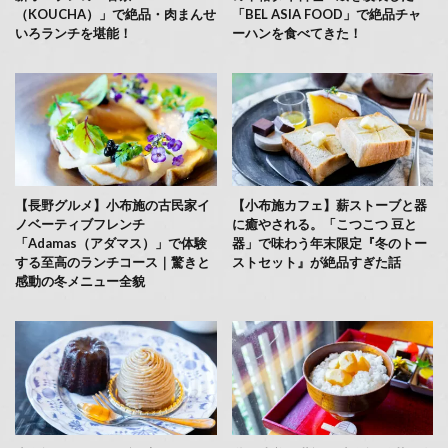
（KOUCHA）」で絶品・肉まんせ
「BEL ASIA FOOD」で絶品チャ
いろランチを堪能！
ーハンを食べてきた！
【長野グルメ】小布施の古民家イ
【小布施カフェ】薪ストーブと器
ノベーティブフレンチ
に癒やされる。「こつこつ 豆と
「Adamas（アダマス）」で体験
器」で味わう年末限定『冬のトー
する至高のランチコース｜驚きと
ストセット』が絶品すぎた話
感動の冬メニュー全貌