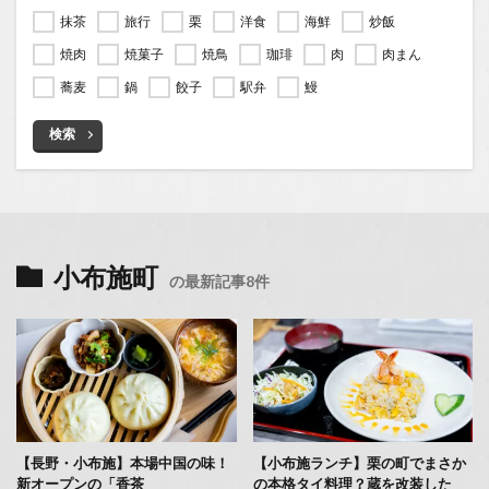
抹茶
旅行
栗
洋食
海鮮
炒飯
焼肉
焼菓子
焼鳥
珈琲
肉
肉まん
蕎麦
鍋
餃子
駅弁
鰻
検索
小布施町
の最新記事8件
【長野・小布施】本場中国の味！
【小布施ランチ】栗の町でまさか
新オープンの「香茶
の本格タイ料理？蔵を改装した