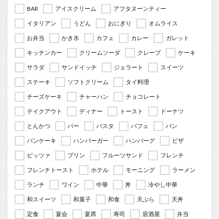
BAR
アイスクリーム
アフタヌーンティー
イタリアン
うどん
おにぎり
オムライス
お弁当
かき氷
カフェ
カレー
ガレット
キッチンカー
クリームソーダ
クレープ
ケーキ
サラダ
サンドイッチ
ジェラート
スイーツ
ステーキ
ソフトクリーム
タイ料理
チーズケーキ
チャーハン
チョコレート
テイクアウト
ディナー
トースト
ドーナツ
とんかつ
バー
パスタ
パフェ
パン
パンケーキ
ハンバーガー
ハンバーグ
ピザ
ピッツァ
プリン
フルーツサンド
フレンチ
フレンチトースト
ホテル
モーニング
ラーメン
ランチ
ワイン
中華
丼
冷やし中華
和スイーツ
和菓子
和食
天ぷら
天丼
定食
宴会
宴席
寿司
居酒屋
弁当