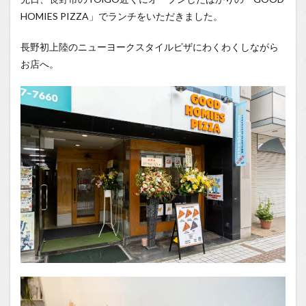
気軽に
HOMIES PIZZA」でランチをいただきました。
楽しめ
る！
長野初上陸のニューヨークスタイルピザにわくわくしながら
1.0.2
お店へ。
ペパロ
ニピザ
を堪能
1.0.3
ジンジ
ャエー
ルで爽
快に
1.0.4
新しい
スタイ
ルのピ
ザ屋さ
んに感
動！
1.1
場所