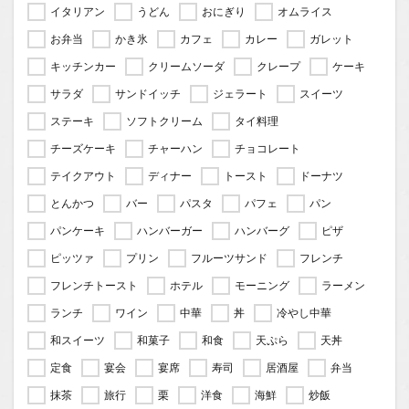
イタリアン
うどん
おにぎり
オムライス
お弁当
かき氷
カフェ
カレー
ガレット
キッチンカー
クリームソーダ
クレープ
ケーキ
サラダ
サンドイッチ
ジェラート
スイーツ
ステーキ
ソフトクリーム
タイ料理
チーズケーキ
チャーハン
チョコレート
テイクアウト
ディナー
トースト
ドーナツ
とんかつ
バー
パスタ
パフェ
パン
パンケーキ
ハンバーガー
ハンバーグ
ピザ
ピッツァ
プリン
フルーツサンド
フレンチ
フレンチトースト
ホテル
モーニング
ラーメン
ランチ
ワイン
中華
丼
冷やし中華
和スイーツ
和菓子
和食
天ぷら
天丼
定食
宴会
宴席
寿司
居酒屋
弁当
抹茶
旅行
栗
洋食
海鮮
炒飯