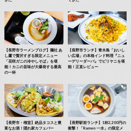
【長野市ラーメンブログ】麺社 あ
【長野市ランチ】青木島「おいし
し鷹で贅沢すぎる限定メニュー
い広場」の本格インド料理『ニュ
「花咲ガニの冷やしそば」を堪
ーデリーダーバ』でビリヤニを堪
能！カニの旨味が大爆発する最高
能！正直レビュー
の一杯
【長野市・権堂】絶品タコスと豊
【長野駅前ランチ】1杯2,200円の
富なお酒！隠れ家カフェバー
衝撃！「Ramen 一水」の限定メ