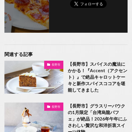
関連する記事
【長野市】スパイスの魔法に
長野市
かかる！『Accent（アクセン
ト）』で絶品キャロットケー
キと新作スパイスココアを堪
能してきました
【長野市】グラスリーバウク
長野市
の1月限定「台湾烏龍パフ
ェ」が絶品！2026年午年にふ
さわしい贅沢な和洋折衷スイ
ーツ体験