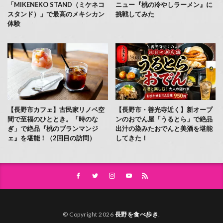
「MIKENEKO STAND（ミケネコ
ニュー『桃の冷やしラーメン』に
スタンド）」で最高のメキシカン
挑戦してみた
体験
【長野市カフェ】古民家リノベ空
【長野市・善光寺近く】新オープ
間で至福のひととき。「時のな
ンのおでん屋「うるとら」で絶品
ぎ」で絶品『桃のブランマンジ
出汁の染みたおでんと美酒を堪能
ェ』を堪能！（2回目の訪問）
してきた！
© Copyright 2026
長野を食べ歩き
.