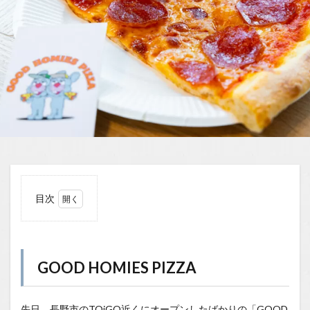
目次
1
GOOD
HOMIES
PIZZA
GOOD HOMIES PIZZA
1.0.1
大きな
ピザを
先日、長野市のTOiGO近くにオープンしたばかりの「GOOD