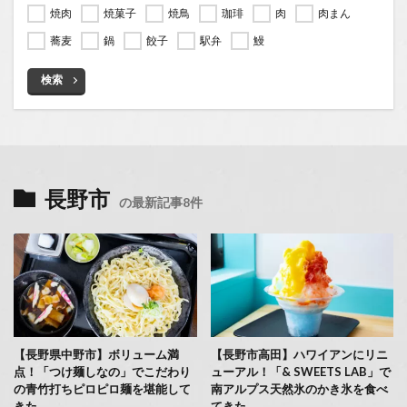
焼肉
焼菓子
焼鳥
珈琲
肉
肉まん
蕎麦
鍋
餃子
駅弁
鰻
検索
長野市
の最新記事8件
【長野県中野市】ボリューム満
【長野市高田】ハワイアンにリニ
点！「つけ麺しなの」でこだわり
ューアル！「& SWEETS LAB」で
の青竹打ちピロピロ麺を堪能して
南アルプス天然氷のかき氷を食べ
きた
てきた