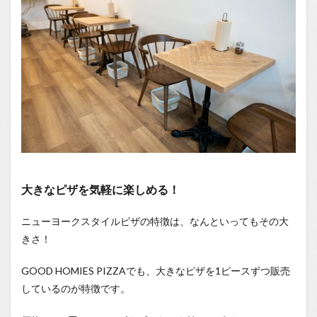
1.2
You
Tube
1.2.1
はいし
ゃの食
べ歩き
You
Tubeチ
ャンネ
ル
大きなピザを気軽に楽しめる！
ニューヨークスタイルピザの特徴は、なんといってもその大
きさ！
GOOD HOMIES PIZZAでも、大きなピザを1ピースずつ販売
しているのが特徴です。