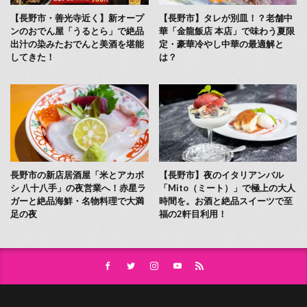
【長野市・善光寺近く】新オープ
【長野市】タレが別皿！？老舗中
ンのおでん屋「うるとら」で絶品
華「金龍飯店 本店」で味わう夏限
出汁の染みたおでんと美酒を堪能
定・豪華冷やし中華の最適解と
してきた！
は？
長野市の新店居酒屋「米とアカボ
【長野市】夜のイタリアンバル
シ 八十八手」の夜営業へ！赤星ラ
「Mito（ミート）」で極上の大人
ガーと絶品海鮮・名物料理で大満
時間を。お酒と絶品スイーツで至
足の夜
福の2軒目利用！