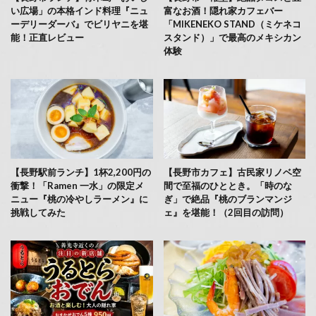
い広場」の本格インド料理『ニュ
富なお酒！隠れ家カフェバー
ーデリーダーバ』でビリヤニを堪
「MIKENEKO STAND（ミケネコ
能！正直レビュー
スタンド）」で最高のメキシカン
体験
【長野駅前ランチ】1杯2,200円の
【長野市カフェ】古民家リノベ空
衝撃！「Ramen 一水」の限定メ
間で至福のひととき。「時のな
ニュー『桃の冷やしラーメン』に
ぎ」で絶品『桃のブランマンジ
挑戦してみた
ェ』を堪能！（2回目の訪問）