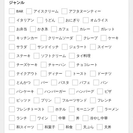
ジャンル
BAR
アイスクリーム
アフタヌーンティー
イタリアン
うどん
おにぎり
オムライス
お弁当
かき氷
カフェ
カレー
ガレット
キッチンカー
クリームソーダ
クレープ
ケーキ
サラダ
サンドイッチ
ジェラート
スイーツ
ステーキ
ソフトクリーム
タイ料理
チーズケーキ
チャーハン
チョコレート
テイクアウト
ディナー
トースト
ドーナツ
とんかつ
バー
パスタ
パフェ
パン
パンケーキ
ハンバーガー
ハンバーグ
ピザ
ピッツァ
プリン
フルーツサンド
フレンチ
フレンチトースト
ホテル
モーニング
ラーメン
ランチ
ワイン
中華
丼
冷やし中華
和スイーツ
和菓子
和食
天ぷら
天丼