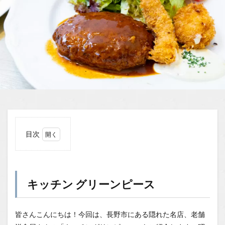
目次
1
キッ
チン
グリ
キッチン グリーンピース
ーン
ピー
ス
皆さんこんにちは！今回は、長野市にある隠れた名店、老舗
1.0.1