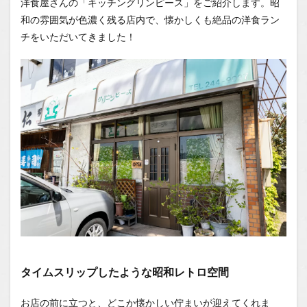
洋食屋さんの「キッチングリンピース」をご紹介します。昭
タイム
スリッ
和の雰囲気が色濃く残る店内で、懐かしくも絶品の洋食ラン
プした
チをいただいてきました！
ような
昭和レ
トロ空
間
1.0.2
心惹か
れる、
昔なが
らの洋
食メニ
ュー
1.0.3
ボリュ
ーム満
点！大
満足のB
ランチ
タイムスリップしたような昭和レトロ空間
1.0.4
いつま
お店の前に立つと、どこか懐かしい佇まいが迎えてくれま