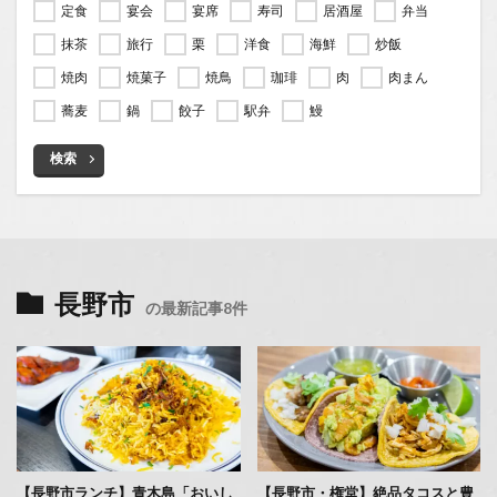
定食
宴会
宴席
寿司
居酒屋
弁当
抹茶
旅行
栗
洋食
海鮮
炒飯
焼肉
焼菓子
焼鳥
珈琲
肉
肉まん
蕎麦
鍋
餃子
駅弁
鰻
検索
長野市
の最新記事8件
【長野市ランチ】青木島「おいし
【長野市・権堂】絶品タコスと豊