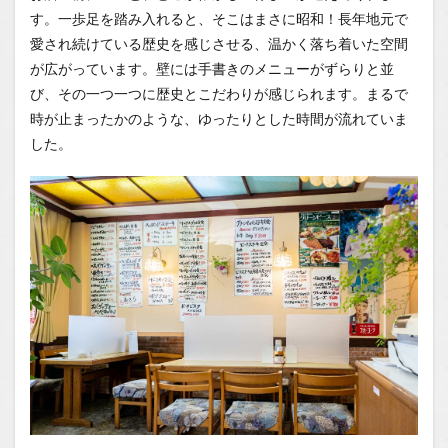
でも続
す。一歩足を踏み入れると、そこはまさに昭和！長年地元で
いてほ
しい、
愛され続けている歴史を感じさせる、温かく落ち着いた空間
街の洋
が広がっています。壁には手書きのメニューがずらりと並
食屋さ
ん
び、その一つ一つに歴史とこだわりが感じられます。まるで
時が止まったかのような、ゆったりとした時間が流れていま
1.1
した。
場所
1.2
You
Tube
1.2.1
はいし
ゃの食
べ歩き
You
Tubeチ
ャンネ
ル