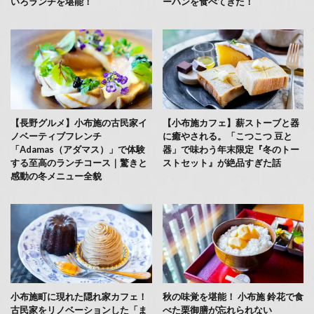
いろランチを堪能！
ーハンを食べてきた！
【長野グルメ】小布施の古民家イ
【小布施カフェ】薪ストーブと器
ノベーティブフレンチ
に癒やされる。「こつこつ 豆と
「Adamas（アダマス）」で体験
器」で味わう年末限定『冬のトー
する至高のランチコース｜驚きと
ストセット』が絶品すぎた話
感動の冬メニュー全貌
小布施町に現れた隠れ家カフェ！
秋の味覚を堪能！ 小布施 鈴花で食
古民家をリノベーションした「ま
べた栗御膳が忘れられない