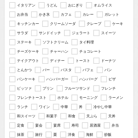
イタリアン
うどん
おにぎり
オムライス
お弁当
かき氷
カフェ
カレー
ガレット
キッチンカー
クリームソーダ
クレープ
ケーキ
サラダ
サンドイッチ
ジェラート
スイーツ
ステーキ
ソフトクリーム
タイ料理
チーズケーキ
チャーハン
チョコレート
テイクアウト
ディナー
トースト
ドーナツ
とんかつ
バー
パスタ
パフェ
パン
パンケーキ
ハンバーガー
ハンバーグ
ピザ
ピッツァ
プリン
フルーツサンド
フレンチ
フレンチトースト
ホテル
モーニング
ラーメン
ランチ
ワイン
中華
丼
冷やし中華
和スイーツ
和菓子
和食
天ぷら
天丼
定食
宴会
宴席
寿司
居酒屋
弁当
抹茶
旅行
栗
洋食
海鮮
炒飯