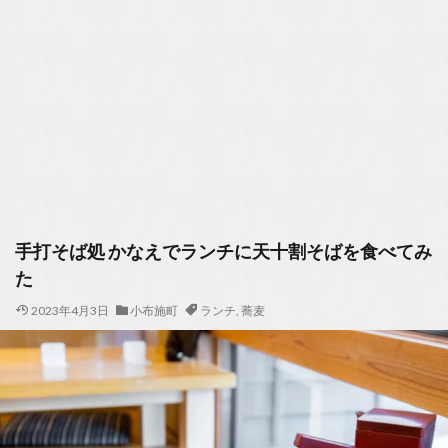
手打そば処 かなえでランチに天十割そばを食べてみ
た
2023年4月3日
小布施町
ランチ
,
蕎麦