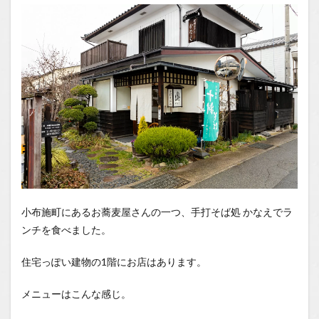
1.1
場所
1.2
You
Tube
小布施町にあるお蕎麦屋さんの一つ、手打そば処 かなえでラ
ンチを食べました。
住宅っぽい建物の1階にお店はあります。
メニューはこんな感じ。