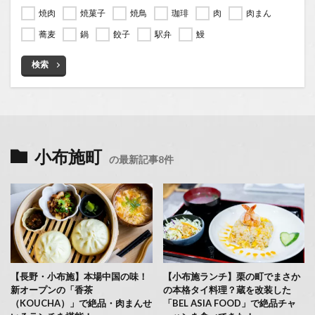
焼肉
焼菓子
焼鳥
珈琲
肉
肉まん
蕎麦
鍋
餃子
駅弁
鰻
検索
小布施町
の最新記事8件
【長野・小布施】本場中国の味！
【小布施ランチ】栗の町でまさか
新オープンの「香茶
の本格タイ料理？蔵を改装した
（KOUCHA）」で絶品・肉まんせ
「BEL ASIA FOOD」で絶品チャ