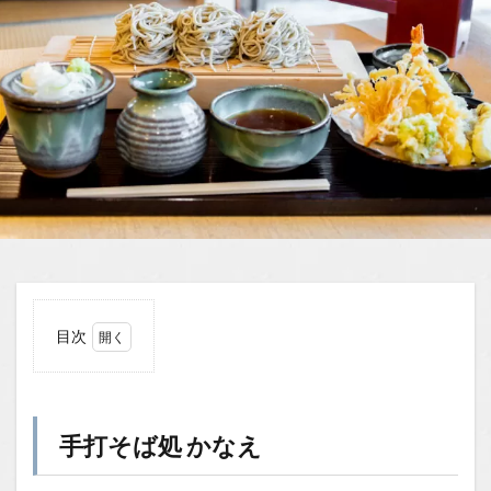
目次
1
手打
そば
処
手打そば処 かなえ
かな
え