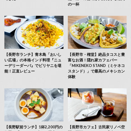
の一杯
【長野市ランチ】青木島「おいし
【長野市・権堂】絶品タコスと豊
い広場」の本格インド料理『ニュ
富なお酒！隠れ家カフェバー
ーデリーダーバ』でビリヤニを堪
「MIKENEKO STAND（ミケネコ
能！正直レビュー
スタンド）」で最高のメキシカン
体験
【長野駅前ランチ】1杯2,200円の
【長野市カフェ】古民家リノベ空