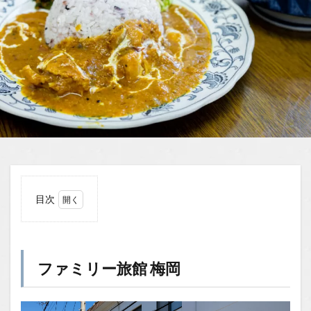
目次
1
ファ
ミリ
ー旅
ファミリー旅館 梅岡
館
梅岡
1.1