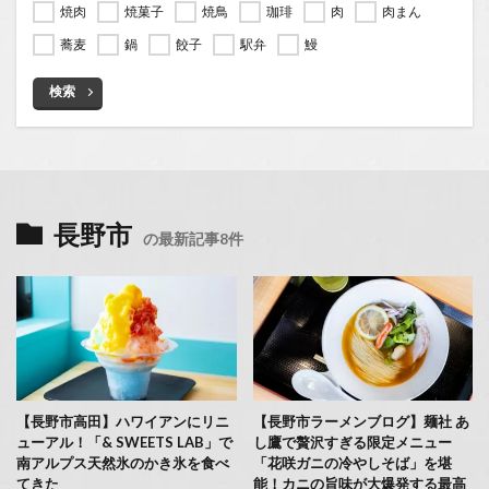
焼肉
焼菓子
焼鳥
珈琲
肉
肉まん
蕎麦
鍋
餃子
駅弁
鰻
検索
長野市
の最新記事8件
【長野市高田】ハワイアンにリニ
【長野市ラーメンブログ】麺社 あ
ューアル！「& SWEETS LAB」で
し鷹で贅沢すぎる限定メニュー
南アルプス天然氷のかき氷を食べ
「花咲ガニの冷やしそば」を堪
てきた
能！カニの旨味が大爆発する最高