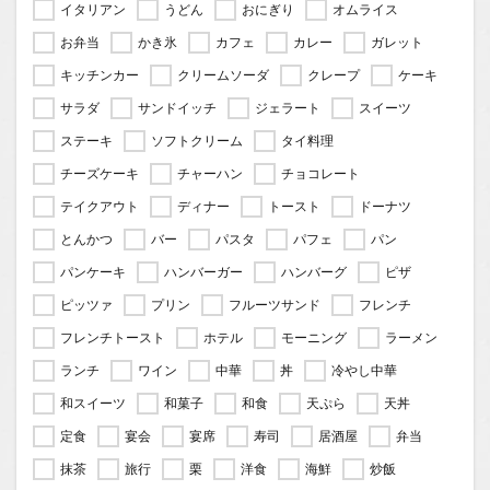
イタリアン
うどん
おにぎり
オムライス
お弁当
かき氷
カフェ
カレー
ガレット
キッチンカー
クリームソーダ
クレープ
ケーキ
サラダ
サンドイッチ
ジェラート
スイーツ
ステーキ
ソフトクリーム
タイ料理
チーズケーキ
チャーハン
チョコレート
テイクアウト
ディナー
トースト
ドーナツ
とんかつ
バー
パスタ
パフェ
パン
パンケーキ
ハンバーガー
ハンバーグ
ピザ
ピッツァ
プリン
フルーツサンド
フレンチ
フレンチトースト
ホテル
モーニング
ラーメン
ランチ
ワイン
中華
丼
冷やし中華
和スイーツ
和菓子
和食
天ぷら
天丼
定食
宴会
宴席
寿司
居酒屋
弁当
抹茶
旅行
栗
洋食
海鮮
炒飯