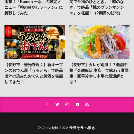
衝撃！「Ramen 一水」の限定メ
間で至福のひととき。「時のな
ニュー『桃の冷やしラーメン』に
ぎ」で絶品『桃のブランマンジ
挑戦してみた
ェ』を堪能！（2回目の訪問）
【長野市・善光寺近く】新オープ
【長野市】タレが別皿！？老舗中
ンのおでん屋「うるとら」で絶品
華「金龍飯店 本店」で味わう夏限
出汁の染みたおでんと美酒を堪能
定・豪華冷やし中華の最適解と
してきた！
は？
© Copyright 2026
長野を食べ歩き
.