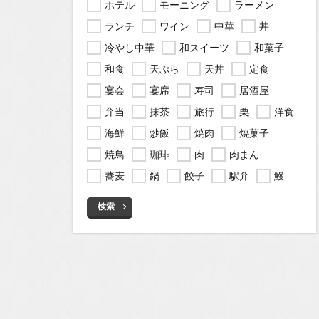
ホテル
モーニング
ラーメン
ランチ
ワイン
中華
丼
冷やし中華
和スイーツ
和菓子
和食
天ぷら
天丼
定食
宴会
宴席
寿司
居酒屋
弁当
抹茶
旅行
栗
洋食
海鮮
炒飯
焼肉
焼菓子
焼鳥
珈琲
肉
肉まん
蕎麦
鍋
餃子
駅弁
鰻
検索