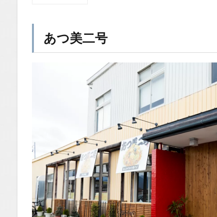
1
あ
つ
美
あつ美二号
二
号
1.1
場所
1.2
You
Tube