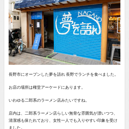
You
Tube
1.2.1
はいし
ゃの食
べ歩き
You
Tubeチ
ャンネ
ル
長野市にオープンした夢を語れ 長野でランチを食べました。
お店の場所は権堂アーケードにあります。
いわゆる二郎系のラーメン店みたいですね。
店内は、二郎系ラーメン店らしい無骨な雰囲気が漂いつつ、
清潔感も保たれており、女性一人でも入りやすい印象を受け
ました。