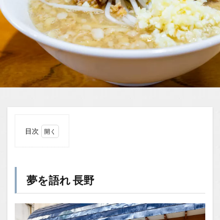
目次
1
夢を
語れ
長野
夢を語れ 長野
1.1
場所
1.2