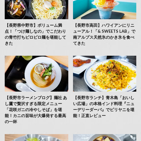
【長野県中野市】ボリューム満
【長野市高田】ハワイアンにリニ
点！「つけ麺しなの」でこだわり
ューアル！「& SWEETS LAB」で
の青竹打ちピロピロ麺を堪能して
南アルプス天然氷のかき氷を食べ
きた
てきた
【長野市ラーメンブログ】麺社 あ
【長野市ランチ】青木島「おいし
し鷹で贅沢すぎる限定メニュー
い広場」の本格インド料理『ニュ
「花咲ガニの冷やしそば」を堪
ーデリーダーバ』でビリヤニを堪
能！カニの旨味が大爆発する最高
能！正直レビュー
の一杯