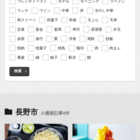
フレンチトースト
ホテル
モーニング
ラーメン
ランチ
ワイン
中華
丼
冷やし中華
和スイーツ
和菓子
和食
天ぷら
天丼
定食
宴会
宴席
寿司
居酒屋
弁当
抹茶
旅行
栗
洋食
海鮮
炒飯
焼肉
焼菓子
焼鳥
珈琲
肉
肉まん
蕎麦
鍋
餃子
駅弁
鰻
検索
長野市
の最新記事8件