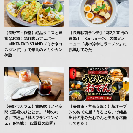
【長野市・権堂】絶品タコスと豊
【長野駅前ランチ】1杯2,200円の
富なお酒！隠れ家カフェバー
衝撃！「Ramen 一水」の限定メ
「MIKENEKO STAND（ミケネコ
ニュー『桃の冷やしラーメン』に
スタンド）」で最高のメキシカン
挑戦してみた
体験
【長野市カフェ】古民家リノベ空
【長野市・善光寺近く】新オープ
間で至福のひととき。「時のな
ンのおでん屋「うるとら」で絶品
ぎ」で絶品『桃のブランマンジ
出汁の染みたおでんと美酒を堪能
ェ』を堪能！（2回目の訪問）
してきた！