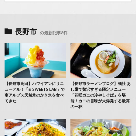
長野市
の最新記事8件
【長野市高田】ハワイアンにリニ
【長野市ラーメンブログ】麺社 あ
ューアル！「& SWEETS LAB」で
し鷹で贅沢すぎる限定メニュー
南アルプス天然氷のかき氷を食べ
「花咲ガニの冷やしそば」を堪
てきた
能！カニの旨味が大爆発する最高
の一杯