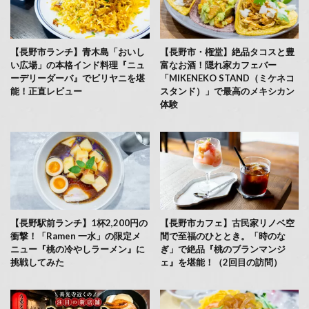
【長野市ランチ】青木島「おいし
【長野市・権堂】絶品タコスと豊
い広場」の本格インド料理『ニュ
富なお酒！隠れ家カフェバー
ーデリーダーバ』でビリヤニを堪
「MIKENEKO STAND（ミケネコ
能！正直レビュー
スタンド）」で最高のメキシカン
体験
【長野駅前ランチ】1杯2,200円の
【長野市カフェ】古民家リノベ空
衝撃！「Ramen 一水」の限定メ
間で至福のひととき。「時のな
ニュー『桃の冷やしラーメン』に
ぎ」で絶品『桃のブランマンジ
挑戦してみた
ェ』を堪能！（2回目の訪問）