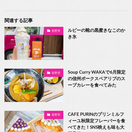
関連する記事
ルビーの靴の黒蜜きなこのか
長野市
き氷
Soup Curry WAKAで6月限定
長野市
の信州ポークスペアリブのス
ープカレーを食べてみた
CAFE PURINのプリンミルフ
長野市
ィーユ秋限定フレーバーを食
べてきた！SNS映えも味も大