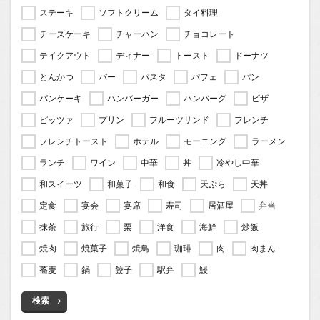
ステーキ
ソフトクリーム
タイ料理
チーズケーキ
チャーハン
チョコレート
テイクアウト
ディナー
トースト
ドーナツ
とんかつ
バー
パスタ
パフェ
パン
パンケーキ
ハンバーガー
ハンバーグ
ピザ
ピッツァ
プリン
フルーツサンド
フレンチ
フレンチトースト
ホテル
モーニング
ラーメン
ランチ
ワイン
中華
丼
冷やし中華
和スイーツ
和菓子
和食
天ぷら
天丼
定食
宴会
宴席
寿司
居酒屋
弁当
抹茶
旅行
栗
洋食
海鮮
炒飯
焼肉
焼菓子
焼鳥
珈琲
肉
肉まん
蕎麦
鍋
餃子
駅弁
鰻
検索