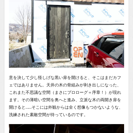
1.0.4
まと
め：空
間その
ものを
味わう
特別な
カフェ
1.1
場所
1.2
You
Tube
意を決して少し怪しげな黒い扉を開けると、そこはまだカフ
ェではありません。天井の木の骨組みが剥き出しになった、
1.2.1
これまた不思議な空間（まさにプロローグ＝序章！）が現れ
長野の
美味し
ます。その薄暗い空間を奥へと進み、立派な木の両開き扉を
いグル
開けると……そこには外観からは全く想像もつかないような、
メYou
Tubeチ
洗練された素敵空間が待っているのです。
ャンネ
ル