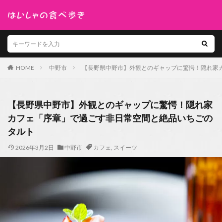
HOME
中野市
【長野県中野市】外観とのギャップに驚愕！隠れ家
【長野県中野市】外観とのギャップに驚愕！隠れ家
カフェ「序章」で過ごす非日常空間と絶品いちごの
タルト
2026年3月2日
中野市
カフェ
,
スイーツ