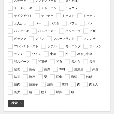
ステーキ
ソフトクリーム
タイ料理
チーズケーキ
チャーハン
チョコレート
テイクアウト
ディナー
トースト
ドーナツ
とんかつ
バー
パスタ
パフェ
パン
パンケーキ
ハンバーガー
ハンバーグ
ピザ
ピッツァ
プリン
フルーツサンド
フレンチ
フレンチトースト
ホテル
モーニング
ラーメン
ランチ
ワイン
中華
丼
冷やし中華
和スイーツ
和菓子
和食
天ぷら
天丼
定食
宴会
宴席
寿司
居酒屋
弁当
抹茶
旅行
栗
洋食
海鮮
炒飯
焼肉
焼菓子
焼鳥
珈琲
肉
肉まん
蕎麦
鍋
餃子
駅弁
鰻
検索