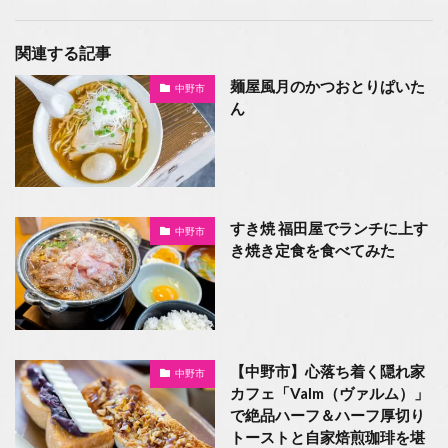
関連する記事
麺屋風月のかつおとりぱいた
中野市
ん
すき焼 福田屋でランチに上す
中野市
き焼き定食を食べてみた
【中野市】心落ち着く隠れ家
中野市
カフェ「Valm（ヴァルム）」
で絶品ハーフ＆ハーフ厚切り
トーストと自家焙煎珈琲を堪