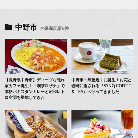
中野市
の最新記事8件
【長野県中野市】ディープな隠れ
中野市・陣屋近くに誕生！お花と
家カフェ誕生！「喫茶ロザナ」で
珈琲に癒される『SYNQ COFFEE
本格パキスタンカレーと昭和レト
& TEA』へ行ってきました
ロ空間を堪能してきた