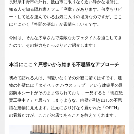
長野県中野市の外れ、飯山市に限りなく近い静かな場所に、
まる不
知る人ぞ知る隠れ家カフェ「序章」があります。何度もリピ
思議な
アプロ
ートして足を運んでいるお気に入りの場所なのですが、ここ
ーチ
はとにかく「空間の演出」が素晴らしいんです。
1.0.2
店主の
今回は、そんな序章さんで素敵なカフェタイムを過ごしてき
こだわ
たので、その魅力をたっぷりとご紹介します！
りが詰
まった
グレー
基調の
本当にここ？戸惑いから始まる不思議なアプローチ
洗練空
間
初めて訪れる人は、間違いなくその外観に驚くはずです。建
1.0.3
物の外壁には「タイベック ハウスラップ」という建築用の透
美しい
湿防水シートがそのまま張られており
、一見すると「現在絶
「いち
賛工事中？」と思ってしまうような、内壁が剥き出しの不思
ごのタ
ルト」
議な建物に見えます。足元にさりげなく置かれた「OPEN」
とこだ
の看板だけが、ここがお店であることを教えてくれます
。
わりの
アイス
ティー