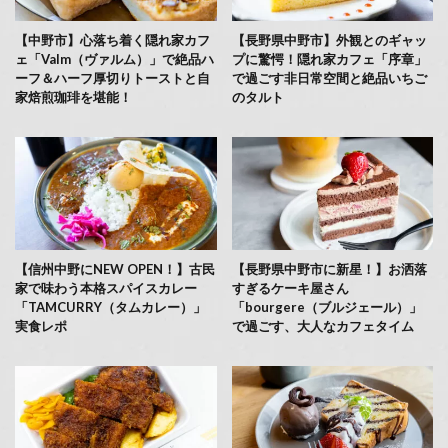
【中野市】心落ち着く隠れ家カフ
【長野県中野市】外観とのギャッ
ェ「Valm（ヴァルム）」で絶品ハ
プに驚愕！隠れ家カフェ「序章」
ーフ＆ハーフ厚切りトーストと自
で過ごす非日常空間と絶品いちご
家焙煎珈琲を堪能！
のタルト
【信州中野にNEW OPEN！】古民
【長野県中野市に新星！】お洒落
家で味わう本格スパイスカレー
すぎるケーキ屋さん
「TAMCURRY（タムカレー）」
「bourgere（ブルジェール）」
実食レポ
で過ごす、大人なカフェタイム