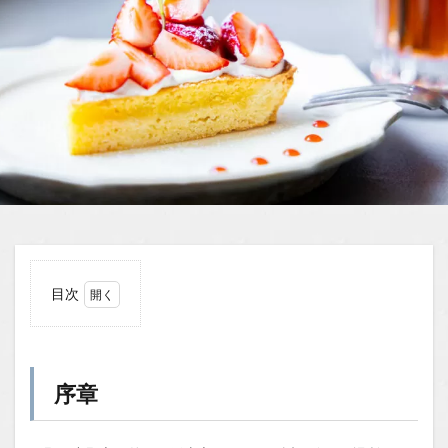
目次
1
序章
1.0.1
序章
本当に
ここ？
戸惑い
から始