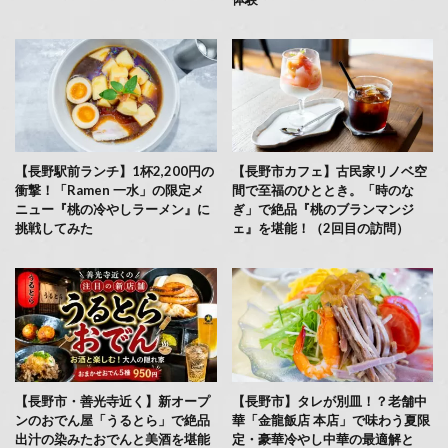
【長野駅前ランチ】1杯2,200円の
【長野市カフェ】古民家リノベ空
衝撃！「Ramen 一水」の限定メ
間で至福のひととき。「時のな
ニュー『桃の冷やしラーメン』に
ぎ」で絶品『桃のブランマンジ
挑戦してみた
ェ』を堪能！（2回目の訪問）
【長野市・善光寺近く】新オープ
【長野市】タレが別皿！？老舗中
ンのおでん屋「うるとら」で絶品
華「金龍飯店 本店」で味わう夏限
出汁の染みたおでんと美酒を堪能
定・豪華冷やし中華の最適解と