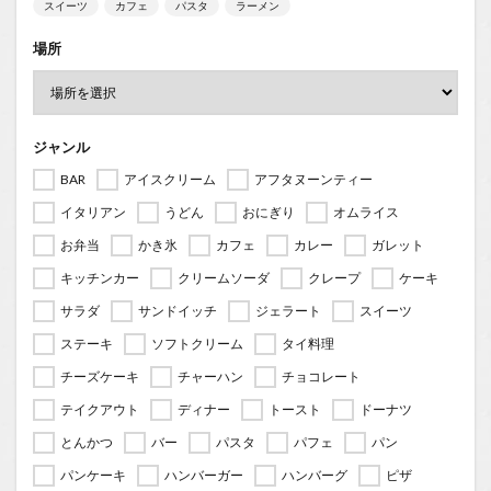
スイーツ
カフェ
パスタ
ラーメン
場所
ジャンル
BAR
アイスクリーム
アフタヌーンティー
イタリアン
うどん
おにぎり
オムライス
お弁当
かき氷
カフェ
カレー
ガレット
キッチンカー
クリームソーダ
クレープ
ケーキ
サラダ
サンドイッチ
ジェラート
スイーツ
ステーキ
ソフトクリーム
タイ料理
チーズケーキ
チャーハン
チョコレート
テイクアウト
ディナー
トースト
ドーナツ
とんかつ
バー
パスタ
パフェ
パン
パンケーキ
ハンバーガー
ハンバーグ
ピザ