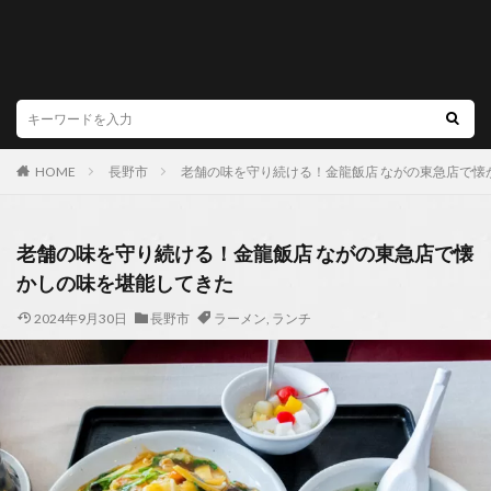
HOME
長野市
老舗の味を守り続ける！金龍飯店 ながの東急店で懐
老舗の味を守り続ける！金龍飯店 ながの東急店で懐
かしの味を堪能してきた
2024年9月30日
長野市
ラーメン
,
ランチ