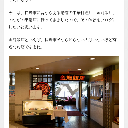
なぜ金龍
飯店が長
今回は、長野市に昔からある老舗の中華料理店「金龍飯店」
く愛され
るのか？
のながの東急店に行ってきましたので、その体験をブログに
したいと思います。
1.0.0.2
ながの東
急店の雰
金龍飯店といえば、長野市民なら知らない人はいないほど有
囲気
名なお店ですよね。
1.0.0.3
まとめ
1.1
場所
1.2
You
Tube
1.2.1
はいし
ゃの食
べ歩き
You
Tubeチ