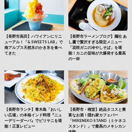
【長野市高田】ハワイアンにリニ
【長野市ラーメンブログ】麺社 あ
ューアル！「& SWEETS LAB」で
し鷹で贅沢すぎる限定メニュー
南アルプス天然氷のかき氷を食べ
「花咲ガニの冷やしそば」を堪
てきた
能！カニの旨味が大爆発する最高
の一杯
【長野市ランチ】青木島「おいし
【長野市・権堂】絶品タコスと豊
い広場」の本格インド料理『ニュ
富なお酒！隠れ家カフェバー
ーデリーダーバ』でビリヤニを堪
「MIKENEKO STAND（ミケネコ
能！正直レビュー
スタンド）」で最高のメキシカン
体験