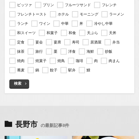
ピッツァ
プリン
フルーツサンド
フレンチ
フレンチトースト
ホテル
モーニング
ラーメン
ランチ
ワイン
中華
丼
冷やし中華
和スイーツ
和菓子
和食
天ぷら
天丼
定食
宴会
宴席
寿司
居酒屋
弁当
抹茶
旅行
栗
洋食
海鮮
炒飯
焼肉
焼菓子
焼鳥
珈琲
肉
肉まん
蕎麦
鍋
餃子
駅弁
鰻
検索
長野市
の最新記事8件