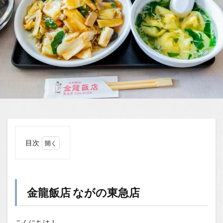
目次
1
金龍
飯店
なが
金龍飯店 ながの東急店
の東
急店
1.0.0.1
こんにちは！