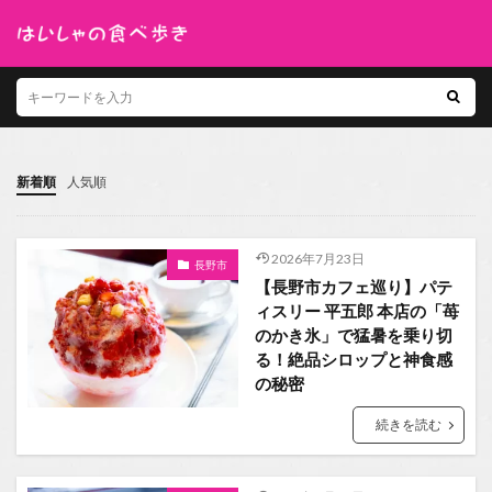
新着順
人気順
2026年7月23日
長野市
【長野市カフェ巡り】パテ
ィスリー 平五郎 本店の「苺
のかき氷」で猛暑を乗り切
る！絶品シロップと神食感
の秘密
続きを読む