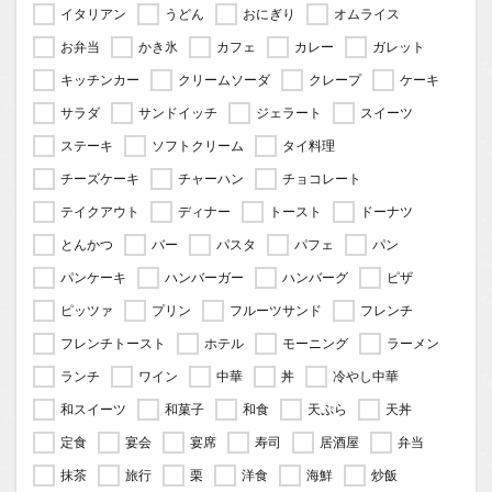
イタリアン
うどん
おにぎり
オムライス
お弁当
かき氷
カフェ
カレー
ガレット
キッチンカー
クリームソーダ
クレープ
ケーキ
サラダ
サンドイッチ
ジェラート
スイーツ
ステーキ
ソフトクリーム
タイ料理
チーズケーキ
チャーハン
チョコレート
テイクアウト
ディナー
トースト
ドーナツ
とんかつ
バー
パスタ
パフェ
パン
パンケーキ
ハンバーガー
ハンバーグ
ピザ
ピッツァ
プリン
フルーツサンド
フレンチ
フレンチトースト
ホテル
モーニング
ラーメン
ランチ
ワイン
中華
丼
冷やし中華
和スイーツ
和菓子
和食
天ぷら
天丼
定食
宴会
宴席
寿司
居酒屋
弁当
抹茶
旅行
栗
洋食
海鮮
炒飯