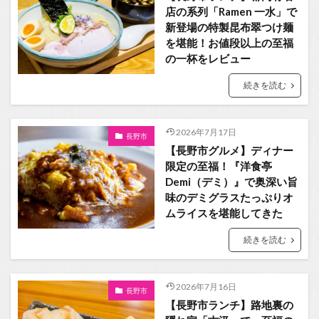
店の系列「Ramen 一水」で
新登場の特製昆布翠つけ麺
を堪能！お値段以上の至福
の一杯をレビュー
続きを読む
2026年7月17日
長野市
【長野市グルメ】ディナー
限定の至福！『洋食亭
Demi（デミ）』で奥深い旨
味のデミグラスたっぷりオ
ムライスを堪能してきた
続きを読む
2026年7月16日
長野市
【長野市ランチ】路地裏の