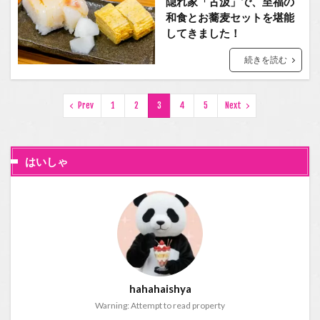
隠れ家「古汲」で、至福の
和食とお蕎麦セットを堪能
してきました！
続きを読む
Prev
1
2
3
4
5
Next
はいしゃ
hahahaishya
Warning: Attempt to read property