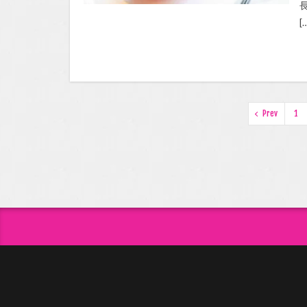
[
Prev
1