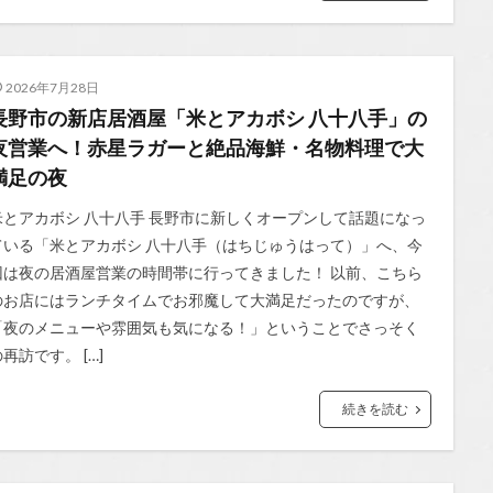
2026年7月28日
長野市の新店居酒屋「米とアカボシ 八十八手」の
夜営業へ！赤星ラガーと絶品海鮮・名物料理で大
満足の夜
米とアカボシ 八十八手 長野市に新しくオープンして話題になっ
ている「米とアカボシ 八十八手（はちじゅうはって）」へ、今
回は夜の居酒屋営業の時間帯に行ってきました！ 以前、こちら
のお店にはランチタイムでお邪魔して大満足だったのですが、
「夜のメニューや雰囲気も気になる！」ということでさっそく
再訪です。 […]
続きを読む