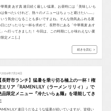
中華蕎麦 あす真 連日続く厳しい猛暑。お昼時には「美味しいも
のは食べたいけれど、熱々のメニューはちょっと避けたい……」
という気分になることも多いですよね。そんな熱気あふれる夏
の日にぴったりな一杯を求めて、長野市にある「中華蕎麦 あす
真」へ行ってきました！ 今回は、この時期にしか味わえない夏
限定メニ […]
続きを読む
2026年7月24日
【長野市ランチ】猛暑を乗り切る極上の一杯！権
堂エリア「RAMEN LILY（ラーメン リリィ）」で
絶品限定メニュー『冷たいらぁ麺』を堪能してき
た
RAMEN LILY 連日うだるような猛暑が続いていますが、皆様い