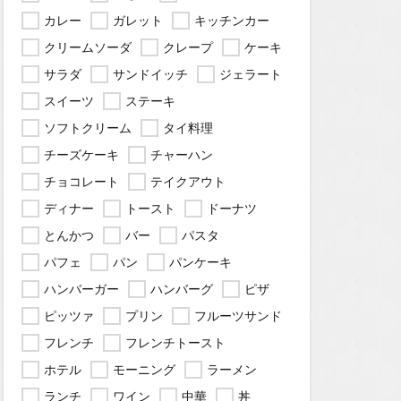
カレー
ガレット
キッチンカー
クリームソーダ
クレープ
ケーキ
サラダ
サンドイッチ
ジェラート
スイーツ
ステーキ
ソフトクリーム
タイ料理
チーズケーキ
チャーハン
チョコレート
テイクアウト
ディナー
トースト
ドーナツ
とんかつ
バー
パスタ
パフェ
パン
パンケーキ
ハンバーガー
ハンバーグ
ピザ
ピッツァ
プリン
フルーツサンド
フレンチ
フレンチトースト
ホテル
モーニング
ラーメン
ランチ
ワイン
中華
丼