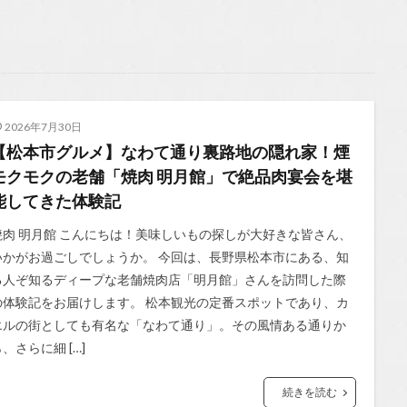
2026年7月30日
【松本市グルメ】なわて通り裏路地の隠れ家！煙
モクモクの老舗「焼肉 明月館」で絶品肉宴会を堪
能してきた体験記
焼肉 明月館 こんにちは！美味しいもの探しが大好きな皆さん、
いかがお過ごしでしょうか。 今回は、長野県松本市にある、知
る人ぞ知るディープな老舗焼肉店「明月館」さんを訪問した際
の体験記をお届けします。 松本観光の定番スポットであり、カ
エルの街としても有名な「なわて通り」。その風情ある通りか
、さらに細 […]
続きを読む