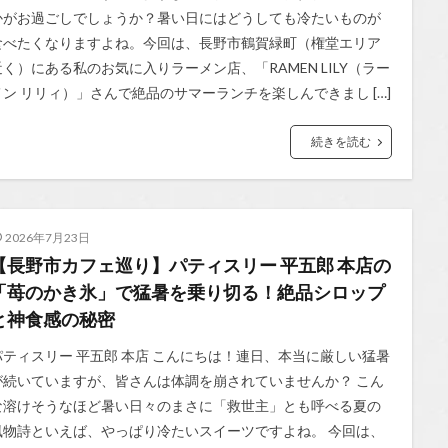
かがお過ごしでしょうか？暑い日にはどうしても冷たいものが
食べたくなりますよね。今回は、長野市鶴賀緑町（権堂エリア
近く）にある私のお気に入りラーメン店、「RAMEN LILY（ラー
メン リリィ）」さんで絶品のサマーランチを楽しんできまし […]
続きを読む
2026年7月23日
【長野市カフェ巡り】パティスリー 平五郎 本店の
「苺のかき氷」で猛暑を乗り切る！絶品シロップ
と神食感の秘密
パティスリー 平五郎 本店 こんにちは！連日、本当に厳しい猛暑
が続いていますが、皆さんは体調を崩されていませんか？ こん
な溶けそうなほど暑い日々のまさに「救世主」とも呼べる夏の
風物詩といえば、やっぱり冷たいスイーツですよね。 今回は、