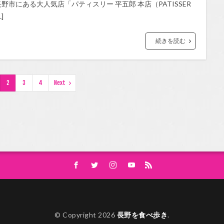
長野市にある大人気店「パティスリー 平五郎 本店（PATISSER
…]
続きを読む
2
3
4
Next
© Copyright 2026
長野を食べ歩き
.