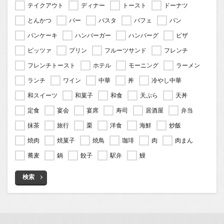
テイクアウト
ディナー
トースト
ドーナツ
とんかつ
バー
パスタ
パフェ
パン
パンケーキ
ハンバーガー
ハンバーグ
ピザ
ピッツァ
プリン
フルーツサンド
フレンチ
フレンチトースト
ホテル
モーニング
ラーメン
ランチ
ワイン
中華
丼
冷やし中華
和スイーツ
和菓子
和食
天ぷら
天丼
定食
宴会
宴席
寿司
居酒屋
弁当
抹茶
旅行
栗
洋食
海鮮
炒飯
焼肉
焼菓子
焼鳥
珈琲
肉
肉まん
蕎麦
鍋
餃子
駅弁
鰻
検索