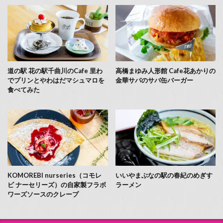
道の駅 花の駅千曲川のCafe 里わ
高橋まゆみ人形館 Cafe花あかりの
でプリンとやわはだマシュマロを
金華サバのサバ缶バーガー
食べてみた
KOMOREBI nurseries（コモレ
いいやまぶなの駅の春紀のめぎす
ビ ナーセリーズ）の自家製フラボ
ラーメン
ワーズソースのクレープ