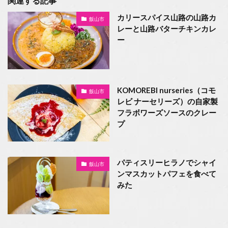
関連する記事
カリースパイス山路の山路カ
飯山市
レーと山路バターチキンカレ
ー
KOMOREBI nurseries（コモ
飯山市
レビ ナーセリーズ）の自家製
フラボワーズソースのクレー
プ
パティスリーヒラノでシャイ
飯山市
ンマスカットパフェを食べて
みた