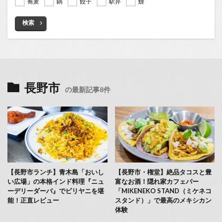
蕎麦
鍋
餃子
駅弁
鰻
検索
長野市
の最新記事8件
【長野市ランチ】青木島「おいし
【長野市・権堂】絶品タコスと豊
い広場」の本格インド料理『ニュ
富なお酒！隠れ家カフェバー
ーデリーダーバ』でビリヤニを堪
「MIKENEKO STAND（ミケネコ
能！正直レビュー
スタンド）」で最高のメキシカン
体験