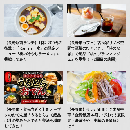
【長野駅前ランチ】1杯2,200円の
【長野市カフェ】古民家リノベ空
衝撃！「Ramen 一水」の限定メ
間で至福のひととき。「時のな
ニュー『桃の冷やしラーメン』に
ぎ」で絶品『桃のブランマンジ
挑戦してみた
ェ』を堪能！（2回目の訪問）
【長野市・善光寺近く】新オープ
【長野市】タレが別皿！？老舗中
ンのおでん屋「うるとら」で絶品
華「金龍飯店 本店」で味わう夏限
出汁の染みたおでんと美酒を堪能
定・豪華冷やし中華の最適解と
してきた！
は？