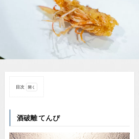
目次
1
酒破
離
てん
酒破離 てんぴ
ぴ
1.1
場所