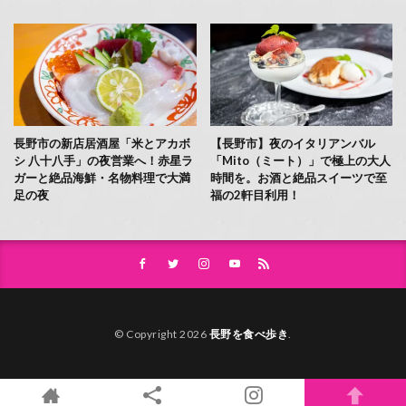
長野市の新店居酒屋「米とアカボ
【長野市】夜のイタリアンバル
シ 八十八手」の夜営業へ！赤星ラ
「Mito（ミート）」で極上の大人
ガーと絶品海鮮・名物料理で大満
時間を。お酒と絶品スイーツで至
足の夜
福の2軒目利用！
© Copyright 2026
長野を食べ歩き
.