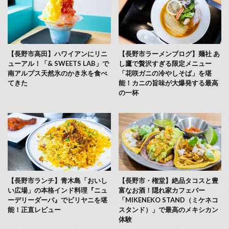
【長野市高田】ハワイアンにリニ
【長野市ラーメンブログ】麺社 あ
ューアル！「& SWEETS LAB」で
し鷹で贅沢すぎる限定メニュー
南アルプス天然氷のかき氷を食べ
「花咲ガニの冷やしそば」を堪
てきた
能！カニの旨味が大爆発する最高
の一杯
【長野市ランチ】青木島「おいし
【長野市・権堂】絶品タコスと豊
い広場」の本格インド料理『ニュ
富なお酒！隠れ家カフェバー
ーデリーダーバ』でビリヤニを堪
「MIKENEKO STAND（ミケネコ
能！正直レビュー
スタンド）」で最高のメキシカン
体験