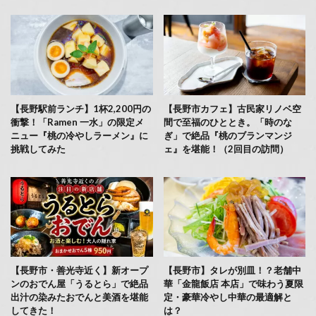
【長野駅前ランチ】1杯2,200円の
【長野市カフェ】古民家リノベ空
衝撃！「Ramen 一水」の限定メ
間で至福のひととき。「時のな
ニュー『桃の冷やしラーメン』に
ぎ」で絶品『桃のブランマンジ
挑戦してみた
ェ』を堪能！（2回目の訪問）
【長野市・善光寺近く】新オープ
【長野市】タレが別皿！？老舗中
ンのおでん屋「うるとら」で絶品
華「金龍飯店 本店」で味わう夏限
出汁の染みたおでんと美酒を堪能
定・豪華冷やし中華の最適解と
してきた！
は？