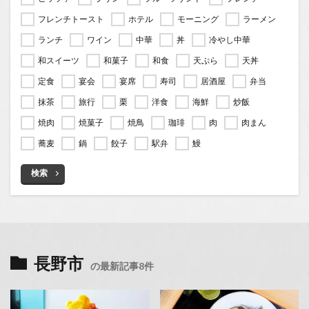
フレンチトースト
ホテル
モーニング
ラーメン
ランチ
ワイン
中華
丼
冷やし中華
和スイーツ
和菓子
和食
天ぷら
天丼
定食
宴会
宴席
寿司
居酒屋
弁当
抹茶
旅行
栗
洋食
海鮮
炒飯
焼肉
焼菓子
焼鳥
珈琲
肉
肉まん
蕎麦
鍋
餃子
駅弁
鰻
検索
長野市
の最新記事8件