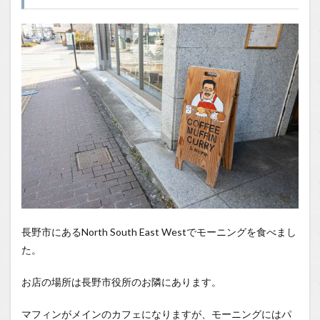
1.1
場所
1.2
You
Tube
1.2.1
はいし
ゃの食
べ歩き
You
Tubeチ
ャンネ
ル
長野市にあるNorth South East Westでモーニングを食べまし
た。
お店の場所は長野市役所のお隣にあります。
マフィンがメインのカフェになりますが、モーニングにはパ