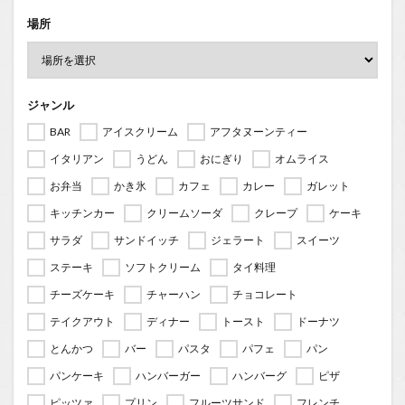
場所
ジャンル
BAR
アイスクリーム
アフタヌーンティー
イタリアン
うどん
おにぎり
オムライス
お弁当
かき氷
カフェ
カレー
ガレット
キッチンカー
クリームソーダ
クレープ
ケーキ
サラダ
サンドイッチ
ジェラート
スイーツ
ステーキ
ソフトクリーム
タイ料理
チーズケーキ
チャーハン
チョコレート
テイクアウト
ディナー
トースト
ドーナツ
とんかつ
バー
パスタ
パフェ
パン
パンケーキ
ハンバーガー
ハンバーグ
ピザ
ピッツァ
プリン
フルーツサンド
フレンチ