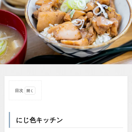
目次
1
にじ
色キ
ッチ
にじ色キッチン
ン
1.1