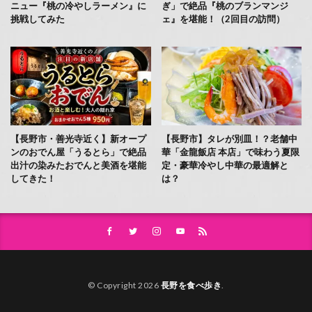
ニュー『桃の冷やしラーメン』に
ぎ」で絶品『桃のブランマンジ
挑戦してみた
ェ』を堪能！（2回目の訪問）
【長野市・善光寺近く】新オープ
【長野市】タレが別皿！？老舗中
ンのおでん屋「うるとら」で絶品
華「金龍飯店 本店」で味わう夏限
出汁の染みたおでんと美酒を堪能
定・豪華冷やし中華の最適解と
してきた！
は？
© Copyright 2026
長野を食べ歩き
.