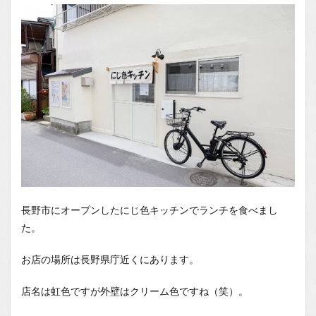
場所
1.2
You
Tube
1.2.1
はいし
ゃの食
べ歩き
You
Tubeチ
ャンネ
ル
長野市にオープンしたにじ色キッチンでランチを食べまし
た。
お店の場所は長野県庁近くにあります。
店名は虹色ですが外壁はクリーム色ですね（笑）。