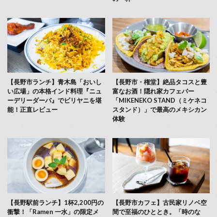
【長野市ランチ】青木島「おいし
【長野市・権堂】絶品タコスと豊
い広場」の本格インド料理『ニュ
富なお酒！隠れ家カフェバー
ーデリーダーバ』でビリヤニを堪
「MIKENEKO STAND（ミケネコ
能！正直レビュー
スタンド）」で最高のメキシカン
体験
【長野駅前ランチ】1杯2,200円の
【長野市カフェ】古民家リノベ空
衝撃！「Ramen 一水」の限定メ
間で至福のひととき。「時のな