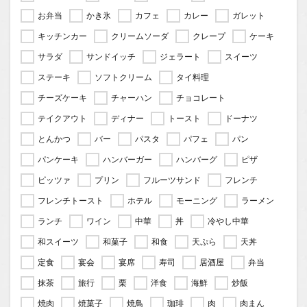
お弁当
かき氷
カフェ
カレー
ガレット
キッチンカー
クリームソーダ
クレープ
ケーキ
サラダ
サンドイッチ
ジェラート
スイーツ
ステーキ
ソフトクリーム
タイ料理
チーズケーキ
チャーハン
チョコレート
テイクアウト
ディナー
トースト
ドーナツ
とんかつ
バー
パスタ
パフェ
パン
パンケーキ
ハンバーガー
ハンバーグ
ピザ
ピッツァ
プリン
フルーツサンド
フレンチ
フレンチトースト
ホテル
モーニング
ラーメン
ランチ
ワイン
中華
丼
冷やし中華
和スイーツ
和菓子
和食
天ぷら
天丼
定食
宴会
宴席
寿司
居酒屋
弁当
抹茶
旅行
栗
洋食
海鮮
炒飯
焼肉
焼菓子
焼鳥
珈琲
肉
肉まん