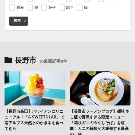
蕎麦
鍋
餃子
駅弁
鰻
検索
長野市
の最新記事8件
【長野市高田】ハワイアンにリニ
【長野市ラーメンブログ】麺社 あ
ューアル！「& SWEETS LAB」で
し鷹で贅沢すぎる限定メニュー
南アルプス天然氷のかき氷を食べ
「花咲ガニの冷やしそば」を堪
てきた
能！カニの旨味が大爆発する最高
の一杯