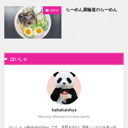
らーめん屋輪道のらーめん
長野市
はいしゃ
hahahaishya
Warning: Attempt to read property
はいしゃ（@hahahaishya）です。長野を中心に美味しいものを食べ歩