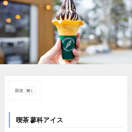
目次
1
喫茶
蓼科
アイ
喫茶 蓼科アイス
ス
1.1