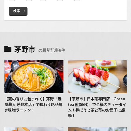
検索
茅野市
の最新記事8件
【蔵の香りに包まれて】茅野「麺
【茅野市】日本茶専門店「Green
屋蔵人 茅野本店」で味わう絶品焼
tea 煎(SEN)」で至福のティータイ
き味噌ラーメン！
ム！棒ほうじ茶と苺のお団子に感
動！