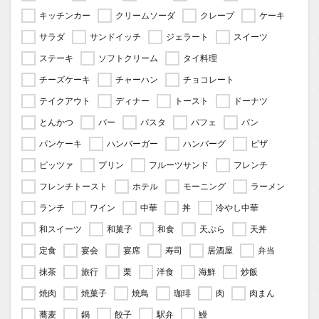
キッチンカー
クリームソーダ
クレープ
ケーキ
サラダ
サンドイッチ
ジェラート
スイーツ
ステーキ
ソフトクリーム
タイ料理
チーズケーキ
チャーハン
チョコレート
テイクアウト
ディナー
トースト
ドーナツ
とんかつ
バー
パスタ
パフェ
パン
パンケーキ
ハンバーガー
ハンバーグ
ピザ
ピッツァ
プリン
フルーツサンド
フレンチ
フレンチトースト
ホテル
モーニング
ラーメン
ランチ
ワイン
中華
丼
冷やし中華
和スイーツ
和菓子
和食
天ぷら
天丼
定食
宴会
宴席
寿司
居酒屋
弁当
抹茶
旅行
栗
洋食
海鮮
炒飯
焼肉
焼菓子
焼鳥
珈琲
肉
肉まん
蕎麦
鍋
餃子
駅弁
鰻