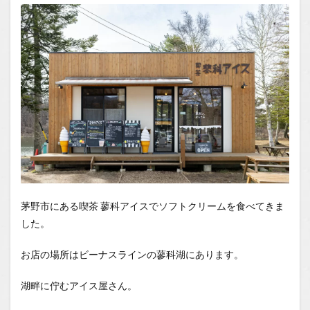
場所
1.2
You
Tube
1.2.1
はいし
ゃの食
べ歩き
You
Tubeチ
ャンネ
ル
茅野市にある喫茶 蓼科アイスでソフトクリームを食べてきま
した。
お店の場所はビーナスラインの蓼科湖にあります。
湖畔に佇むアイス屋さん。