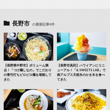
長野市
の最新記事8件
【長野県中野市】ボリューム満
【長野市高田】ハワイアンにリニ
点！「つけ麺しなの」でこだわり
ューアル！「& SWEETS LAB」で
の青竹打ちピロピロ麺を堪能して
南アルプス天然氷のかき氷を食べ
きた
てきた