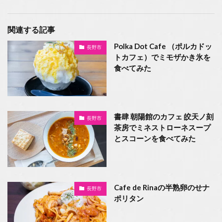
関連する記事
Polka Dot Cafe （ポルカドッ
長野市
トカフェ）でミモザかき氷を
食べてみた
書肆 朝陽館のカフェ 皎天ノ刻
長野市
茶房でミネストローネスープ
とスコーンを食べてみた
Cafe de Rinaの半熟卵のせナ
長野市
ポリタン