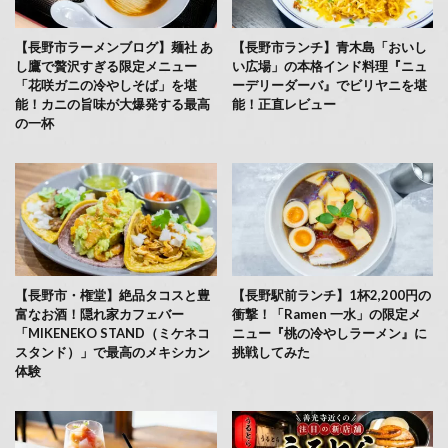
【長野市ラーメンブログ】麺社 あ
【長野市ランチ】青木島「おいし
し鷹で贅沢すぎる限定メニュー
い広場」の本格インド料理『ニュ
「花咲ガニの冷やしそば」を堪
ーデリーダーバ』でビリヤニを堪
能！カニの旨味が大爆発する最高
能！正直レビュー
の一杯
【長野市・権堂】絶品タコスと豊
【長野駅前ランチ】1杯2,200円の
富なお酒！隠れ家カフェバー
衝撃！「Ramen 一水」の限定メ
「MIKENEKO STAND（ミケネコ
ニュー『桃の冷やしラーメン』に
スタンド）」で最高のメキシカン
挑戦してみた
体験