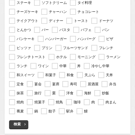
ステーキ
ソフトクリーム
タイ料理
チーズケーキ
チャーハン
チョコレート
テイクアウト
ディナー
トースト
ドーナツ
とんかつ
バー
パスタ
パフェ
パン
パンケーキ
ハンバーガー
ハンバーグ
ピザ
ピッツァ
プリン
フルーツサンド
フレンチ
フレンチトースト
ホテル
モーニング
ラーメン
ランチ
ワイン
中華
丼
冷やし中華
和スイーツ
和菓子
和食
天ぷら
天丼
定食
宴会
宴席
寿司
居酒屋
弁当
抹茶
旅行
栗
洋食
海鮮
炒飯
焼肉
焼菓子
焼鳥
珈琲
肉
肉まん
蕎麦
鍋
餃子
駅弁
鰻
検索