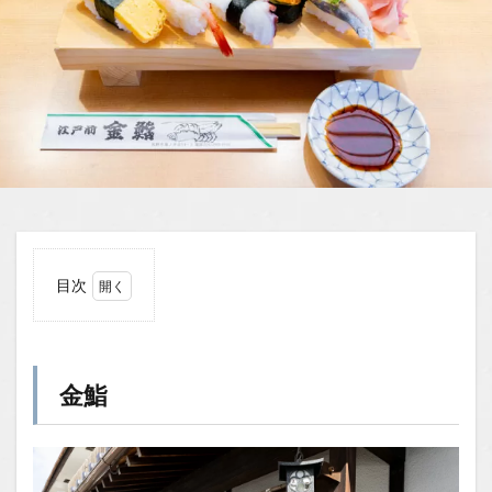
目次
1
金鮨
1.1
金鮨
場所
1.2
You
Tube