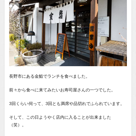
1.2.1
はいし
ゃの食
べ歩き
You
Tubeチ
ャンネ
ル
長野市にある金鮨でランチを食べました。
前々から食べに来てみたいお寿司屋さんの一つでした。
3回くらい伺って、3回とも満席や品切れでふられています。
そして、この日ようやく店内に入ることが出来ました
（笑）。