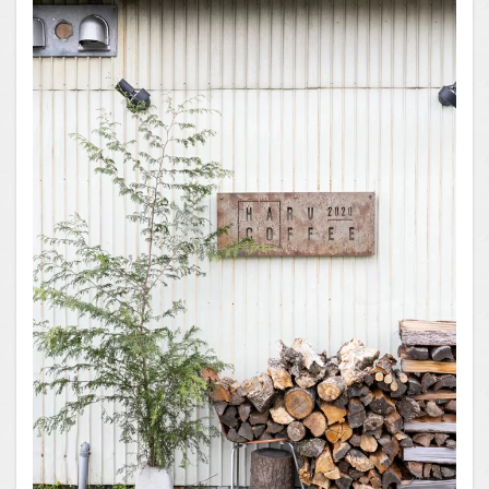
Tube
1.2.1
はいし
ゃの食
べ歩き
You
Tubeチ
ャンネ
ル