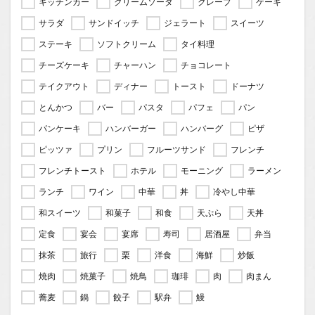
キッチンカー
クリームソーダ
クレープ
ケーキ
サラダ
サンドイッチ
ジェラート
スイーツ
ステーキ
ソフトクリーム
タイ料理
チーズケーキ
チャーハン
チョコレート
テイクアウト
ディナー
トースト
ドーナツ
とんかつ
バー
パスタ
パフェ
パン
パンケーキ
ハンバーガー
ハンバーグ
ピザ
ピッツァ
プリン
フルーツサンド
フレンチ
フレンチトースト
ホテル
モーニング
ラーメン
ランチ
ワイン
中華
丼
冷やし中華
和スイーツ
和菓子
和食
天ぷら
天丼
定食
宴会
宴席
寿司
居酒屋
弁当
抹茶
旅行
栗
洋食
海鮮
炒飯
焼肉
焼菓子
焼鳥
珈琲
肉
肉まん
蕎麦
鍋
餃子
駅弁
鰻