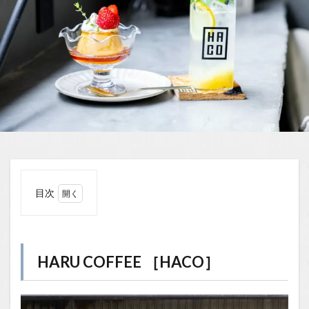
目次
1
HARU
COFFEE
［HACO］
HARU COFFEE ［HACO］
1.1
場所
1.2
You