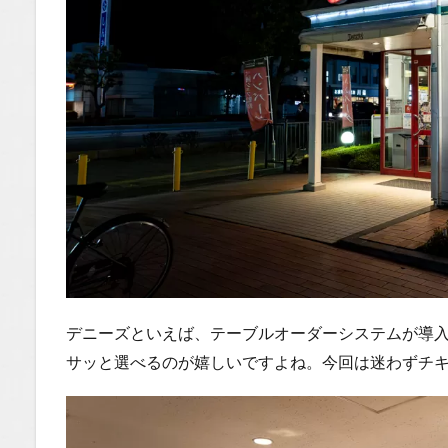
Tube
1.2.1
はいし
ゃの食
べ歩き
You
Tubeチ
ャンネ
ル
デニーズといえば、テーブルオーダーシステムが導
サッと選べるのが嬉しいですよね。今回は迷わずチ