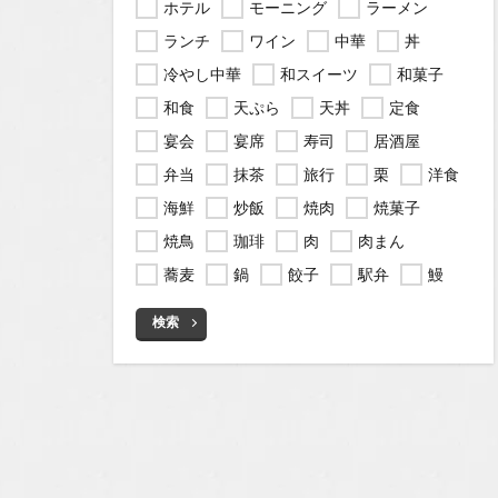
ホテル
モーニング
ラーメン
ランチ
ワイン
中華
丼
冷やし中華
和スイーツ
和菓子
和食
天ぷら
天丼
定食
宴会
宴席
寿司
居酒屋
弁当
抹茶
旅行
栗
洋食
海鮮
炒飯
焼肉
焼菓子
焼鳥
珈琲
肉
肉まん
蕎麦
鍋
餃子
駅弁
鰻
検索