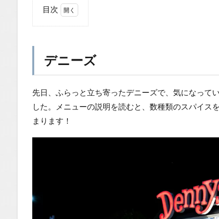
目次
1
デ
ニ
ー
デニーズ
ズ
1.0.1
先日、ふらっと立ち寄ったデニーズで、気になって
【メニ
ュー情
した。メニューの説明を読むと、数種類のスパイス
報】
まります！
1.0.2
【まと
め】
1.1
場所
1.2
You