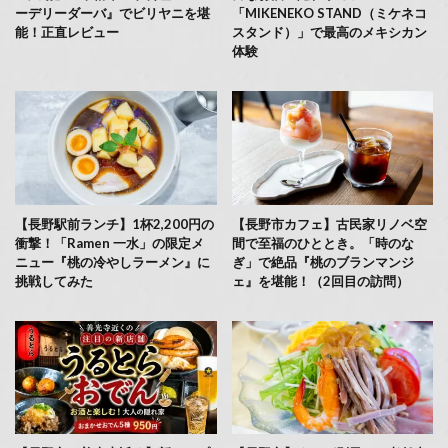
ーデリーダーバ』でビリヤニを堪
「MIKENEKO STAND（ミケネコ
能！正直レビュー
スタンド）」で最高のメキシカン
体験
【長野駅前ランチ】1杯2,200円の
【長野市カフェ】古民家リノベ空
衝撃！「Ramen 一水」の限定メ
間で至福のひととき。「時のな
ニュー『桃の冷やしラーメン』に
ぎ」で絶品『桃のブランマンジ
挑戦してみた
ェ』を堪能！（2回目の訪問）