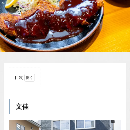
目次
1
文佳
1.1
文佳
場所
1.2
You
Tube