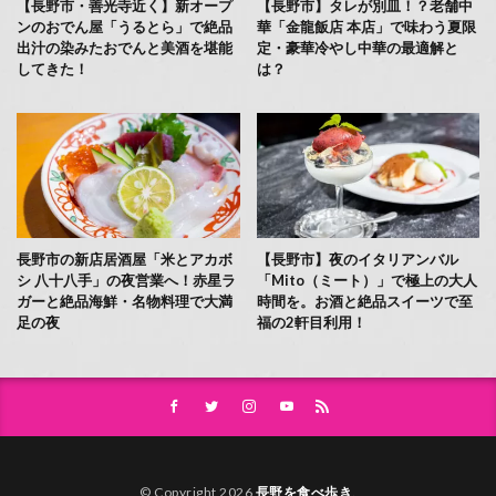
【長野市・善光寺近く】新オープ
【長野市】タレが別皿！？老舗中
ンのおでん屋「うるとら」で絶品
華「金龍飯店 本店」で味わう夏限
出汁の染みたおでんと美酒を堪能
定・豪華冷やし中華の最適解と
してきた！
は？
長野市の新店居酒屋「米とアカボ
【長野市】夜のイタリアンバル
シ 八十八手」の夜営業へ！赤星ラ
「Mito（ミート）」で極上の大人
ガーと絶品海鮮・名物料理で大満
時間を。お酒と絶品スイーツで至
足の夜
福の2軒目利用！
© Copyright 2026
長野を食べ歩き
.