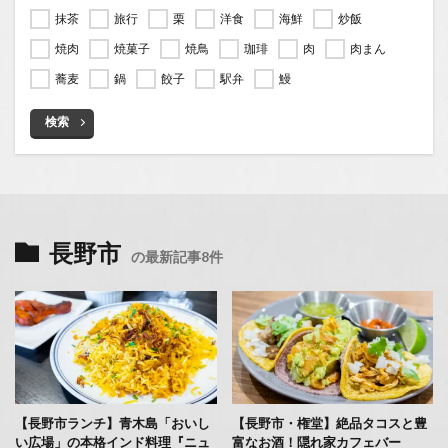
抹茶
旅行
栗
洋食
海鮮
炒飯
焼肉
焼菓子
焼鳥
珈琲
肉
肉まん
蕎麦
鍋
餃子
駅弁
鰻
検索
長野市
の最新記事8件
【長野市ランチ】青木島「おいし
【長野市・権堂】絶品タコスと豊
い広場」の本格インド料理『ニュ
富なお酒！隠れ家カフェバー