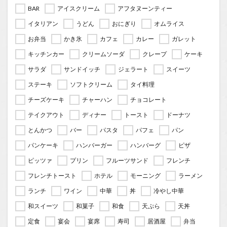
BAR
アイスクリーム
アフタヌーンティー
イタリアン
うどん
おにぎり
オムライス
お弁当
かき氷
カフェ
カレー
ガレット
キッチンカー
クリームソーダ
クレープ
ケーキ
サラダ
サンドイッチ
ジェラート
スイーツ
ステーキ
ソフトクリーム
タイ料理
チーズケーキ
チャーハン
チョコレート
テイクアウト
ディナー
トースト
ドーナツ
とんかつ
バー
パスタ
パフェ
パン
パンケーキ
ハンバーガー
ハンバーグ
ピザ
ピッツァ
プリン
フルーツサンド
フレンチ
フレンチトースト
ホテル
モーニング
ラーメン
ランチ
ワイン
中華
丼
冷やし中華
和スイーツ
和菓子
和食
天ぷら
天丼
定食
宴会
宴席
寿司
居酒屋
弁当