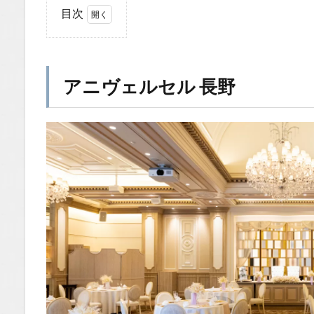
目次
1
ア
ニ
ヴ
アニヴェルセル 長野
ェ
ル
セ
ル
長
野
1.1
場所
1.2
You
Tube