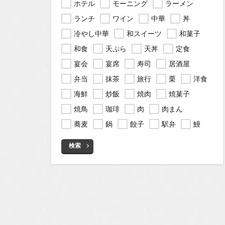
ホテル
モーニング
ラーメン
ランチ
ワイン
中華
丼
冷やし中華
和スイーツ
和菓子
和食
天ぷら
天丼
定食
宴会
宴席
寿司
居酒屋
弁当
抹茶
旅行
栗
洋食
海鮮
炒飯
焼肉
焼菓子
焼鳥
珈琲
肉
肉まん
蕎麦
鍋
餃子
駅弁
鰻
検索