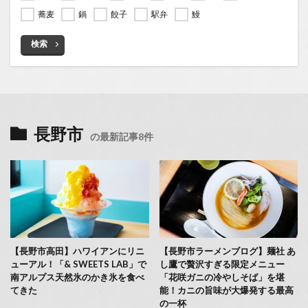
蕎麦
鍋
餃子
駅弁
鰻
検索
長野市
の最新記事8件
【長野市高田】ハワイアンにリニ
【長野市ラーメンブログ】麺社 あ
ューアル！「& SWEETS LAB」で
し鷹で贅沢すぎる限定メニュー
南アルプス天然氷のかき氷を食べ
「花咲ガニの冷やしそば」を堪
てきた
能！カニの旨味が大爆発する最高
の一杯