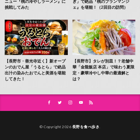
ニュー『桃の冷やしラーメン』に
ぎ」で絶品『桃のブランマンジ
挑戦してみた
ェ』を堪能！（2回目の訪問）
【長野市・善光寺近く】新オープ
【長野市】タレが別皿！？老舗中
ンのおでん屋「うるとら」で絶品
華「金龍飯店 本店」で味わう夏限
出汁の染みたおでんと美酒を堪能
定・豪華冷やし中華の最適解と
してきた！
は？
© Copyright 2026
長野を食べ歩き
.