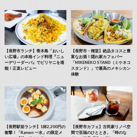
【長野市ランチ】青木島「おいし
【長野市・権堂】絶品タコスと豊
い広場」の本格インド料理『ニュ
富なお酒！隠れ家カフェバー
ーデリーダーバ』でビリヤニを堪
「MIKENEKO STAND（ミケネコ
能！正直レビュー
スタンド）」で最高のメキシカン
体験
【長野駅前ランチ】1杯2,200円の
【長野市カフェ】古民家リノベ空
衝撃！「Ramen 一水」の限定メ
間で至福のひととき。「時のな