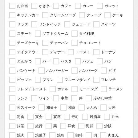
お弁当
かき氷
カフェ
カレー
ガレット
キッチンカー
クリームソーダ
クレープ
ケーキ
サラダ
サンドイッチ
ジェラート
スイーツ
ステーキ
ソフトクリーム
タイ料理
チーズケーキ
チャーハン
チョコレート
テイクアウト
ディナー
トースト
ドーナツ
とんかつ
バー
パスタ
パフェ
パン
パンケーキ
ハンバーガー
ハンバーグ
ピザ
ピッツァ
プリン
フルーツサンド
フレンチ
フレンチトースト
ホテル
モーニング
ラーメン
ランチ
ワイン
中華
丼
冷やし中華
和スイーツ
和菓子
和食
天ぷら
天丼
定食
宴会
宴席
寿司
居酒屋
弁当
抹茶
旅行
栗
洋食
海鮮
炒飯
焼肉
焼菓子
焼鳥
珈琲
肉
肉まん