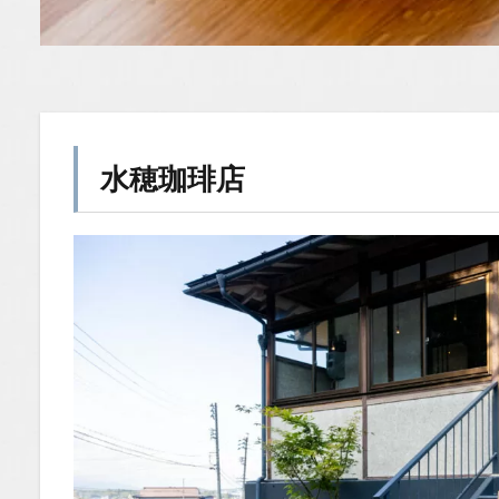
水穂珈琲店