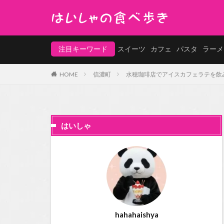
注目キーワード
スイーツ
カフェ
パスタ
ラーメ
HOME
信濃町
水穂珈琲店でアイスカフェラテを飲
はいしゃ
hahahaishya