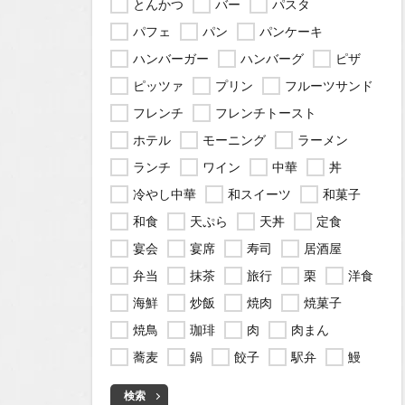
とんかつ
バー
パスタ
パフェ
パン
パンケーキ
ハンバーガー
ハンバーグ
ピザ
ピッツァ
プリン
フルーツサンド
フレンチ
フレンチトースト
ホテル
モーニング
ラーメン
ランチ
ワイン
中華
丼
冷やし中華
和スイーツ
和菓子
和食
天ぷら
天丼
定食
宴会
宴席
寿司
居酒屋
弁当
抹茶
旅行
栗
洋食
海鮮
炒飯
焼肉
焼菓子
焼鳥
珈琲
肉
肉まん
蕎麦
鍋
餃子
駅弁
鰻
検索