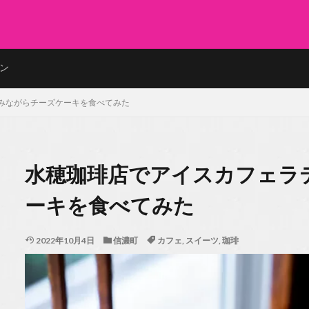
ン
みながらチーズケーキを食べてみた
水穂珈琲店でアイスカフェラ
ーキを食べてみた
2022年10月4日
信濃町
カフェ
,
スイーツ
,
珈琲