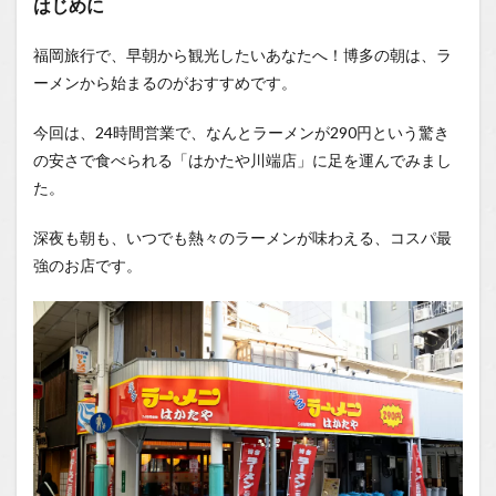
はじめに
1.0.1
福岡旅行で、早朝から観光したいあなたへ！博多の朝は、ラ
はじめ
に
ーメンから始まるのがおすすめです。
1.0.2
今回は、24時間営業で、なんとラーメンが290円という驚き
食券機
で注
の安さで食べられる「はかたや川端店」に足を運んでみまし
文！
た。
1.0.3
早朝の
深夜も朝も、いつでも熱々のラーメンが味わえる、コスパ最
お店は
強のお店です。
活気が
ある！
1.0.4
290円
のラー
メンを
実食！
1.0.5
まとめ