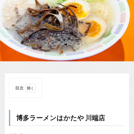
目次
1
博多
ラー
メン
博多ラーメンはかたや 川端店
はか
たや
川端
店