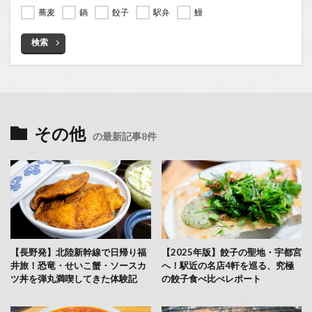
蕎麦
鍋
餃子
駅弁
鰻
検索
その他
の最新記事8件
【長野発】北陸新幹線で日帰り福
【2025年版】餃子の聖地・宇都宮
井旅！恐竜・せいこ蟹・ソースカ
へ！駅近の名店4軒を巡る、究極
ツ丼を弾丸満喫してきた体験記
の餃子食べ比べレポート