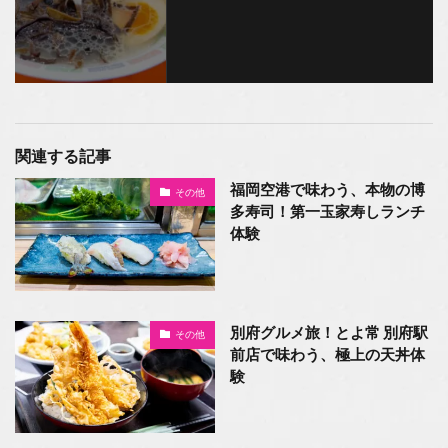
関連する記事
福岡空港で味わう、本物の博
その他
多寿司！第一玉家寿しランチ
体験
別府グルメ旅！とよ常 別府駅
その他
前店で味わう、極上の天丼体
験