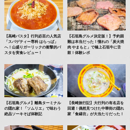
【高崎パスタ】行列必至の人気店
【石垣島グルメ決定版！】予約困
「スパゲティー専科 はらっぱ」
難は本当だった！憧れの「炭火焼
へ！山盛りガーリックの衝撃的パ
肉 やまもと」で極上石垣牛に舌
スタを実食レビュー！
鼓！体験レポ
【石垣島グルメ】離島ターミナル
【長崎旅行記】大行列の有名店を
の隠れ家！「ソムリエ」で味わう
回避！偶然見つけた中華街の隠れ
絶品ソーキそば体験記
家「食縁坊」が大当たりだった！