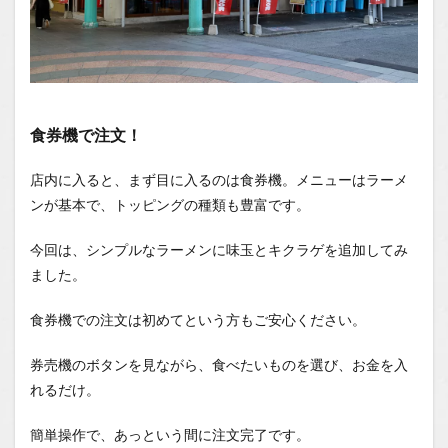
1.1
場所
1.2
You
Tube
1.2.1
食券機で注文！
はいし
ゃの食
店内に入ると、まず目に入るのは食券機。メニューはラーメ
べ歩き
You
ンが基本で、トッピングの種類も豊富です。
Tubeチ
ャンネ
今回は、シンプルなラーメンに味玉とキクラゲを追加してみ
ル
ました。
食券機での注文は初めてという方もご安心ください。
券売機のボタンを見ながら、食べたいものを選び、お金を入
れるだけ。
簡単操作で、あっという間に注文完了です。