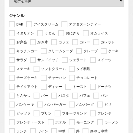
ジャンル
BAR
アイスクリーム
アフタヌーンティー
イタリアン
うどん
おにぎり
オムライス
お弁当
かき氷
カフェ
カレー
ガレット
キッチンカー
クリームソーダ
クレープ
ケーキ
サラダ
サンドイッチ
ジェラート
スイーツ
ステーキ
ソフトクリーム
タイ料理
チーズケーキ
チャーハン
チョコレート
テイクアウト
ディナー
トースト
ドーナツ
とんかつ
バー
パスタ
パフェ
パン
パンケーキ
ハンバーガー
ハンバーグ
ピザ
ピッツァ
プリン
フルーツサンド
フレンチ
フレンチトースト
ホテル
モーニング
ラーメン
ランチ
ワイン
中華
丼
冷やし中華