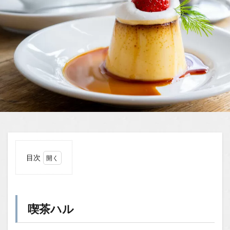
目次
1
喫茶
ハル
喫茶ハル
1.0.1
趣ある
古民家