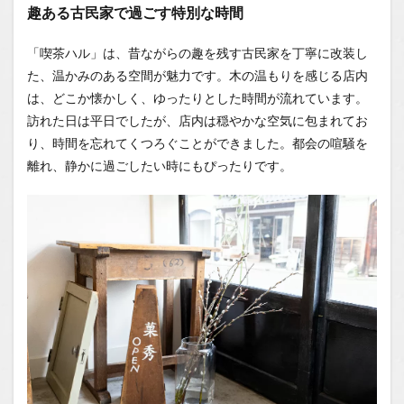
趣ある古民家で過ごす特別な時間
1.0.4
平野珈
「喫茶ハル」は、昔ながらの趣を残す古民家を丁寧に改装し
琲の豆
を使用
た、温かみのある空間が魅力です。木の温もりを感じる店内
した、
は、どこか懐かしく、ゆったりとした時間が流れています。
至福の
一杯
訪れた日は平日でしたが、店内は穏やかな空気に包まれてお
り、時間を忘れてくつろぐことができました。都会の喧騒を
1.0.5
離れ、静かに過ごしたい時にもぴったりです。
プリン
と珈琲
の至福
のマリ
アージ
ュ
1.0.6
「喫茶
ハル」
の魅力
はそれ
だけじ
ゃな
い！