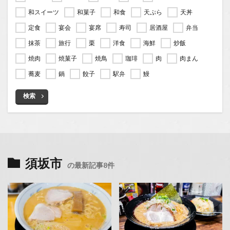
和スイーツ
和菓子
和食
天ぷら
天丼
定食
宴会
宴席
寿司
居酒屋
弁当
抹茶
旅行
栗
洋食
海鮮
炒飯
焼肉
焼菓子
焼鳥
珈琲
肉
肉まん
蕎麦
鍋
餃子
駅弁
鰻
検索
須坂市
の最新記事8件