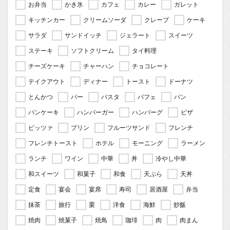
お弁当
かき氷
カフェ
カレー
ガレット
キッチンカー
クリームソーダ
クレープ
ケーキ
サラダ
サンドイッチ
ジェラート
スイーツ
ステーキ
ソフトクリーム
タイ料理
チーズケーキ
チャーハン
チョコレート
テイクアウト
ディナー
トースト
ドーナツ
とんかつ
バー
パスタ
パフェ
パン
パンケーキ
ハンバーガー
ハンバーグ
ピザ
ピッツァ
プリン
フルーツサンド
フレンチ
フレンチトースト
ホテル
モーニング
ラーメン
ランチ
ワイン
中華
丼
冷やし中華
和スイーツ
和菓子
和食
天ぷら
天丼
定食
宴会
宴席
寿司
居酒屋
弁当
抹茶
旅行
栗
洋食
海鮮
炒飯
焼肉
焼菓子
焼鳥
珈琲
肉
肉まん