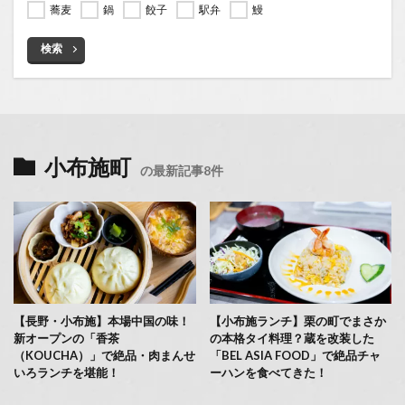
蕎麦
鍋
餃子
駅弁
鰻
検索
小布施町
の最新記事8件
【長野・小布施】本場中国の味！
【小布施ランチ】栗の町でまさか
新オープンの「香茶
の本格タイ料理？蔵を改装した
（KOUCHA）」で絶品・肉まんせ
「BEL ASIA FOOD」で絶品チャ
いろランチを堪能！
ーハンを食べてきた！