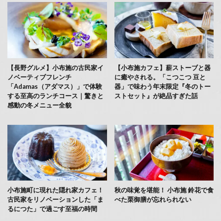
【長野グルメ】小布施の古民家イ
【小布施カフェ】薪ストーブと器
ノベーティブフレンチ
に癒やされる。「こつこつ 豆と
「Adamas（アダマス）」で体験
器」で味わう年末限定『冬のトー
する至高のランチコース｜驚きと
ストセット』が絶品すぎた話
感動の冬メニュー全貌
小布施町に現れた隠れ家カフェ！
秋の味覚を堪能！ 小布施 鈴花で食
古民家をリノベーションした「ま
べた栗御膳が忘れられない
るにつた」で過ごす至福の時間