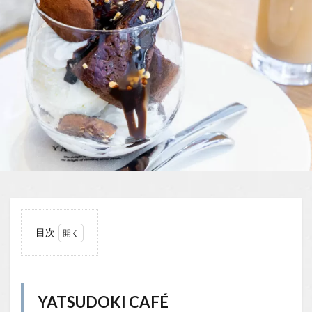
目次
1
YATSUDOKI
CAFÉ
YATSUDOKI CAFÉ
1.1