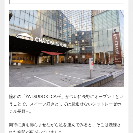
場所
1.2
You
Tube
1.2.1
はいし
ゃの食
べ歩き
You
Tubeチ
ャンネ
ル
憧れの「YATSUDOKI CAFÉ」がついに長野にオープン！とい
うことで、スイーツ好きとしては見逃せないシャトレーゼホ
テル長野へ。
期待に胸を膨らませながら足を運んでみると、そこは洗練さ
れた空間が広がっていました。