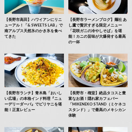
【長野市高田】ハワイアンにリニ
【長野市ラーメンブログ】麺社 あ
ューアル！「& SWEETS LAB」で
し鷹で贅沢すぎる限定メニュー
南アルプス天然氷のかき氷を食べ
「花咲ガニの冷やしそば」を堪
てきた
能！カニの旨味が大爆発する最高
の一杯
【長野市ランチ】青木島「おいし
【長野市・権堂】絶品タコスと豊
い広場」の本格インド料理『ニュ
富なお酒！隠れ家カフェバー
ーデリーダーバ』でビリヤニを堪
「MIKENEKO STAND（ミケネコ
能！正直レビュー
スタンド）」で最高のメキシカン
体験