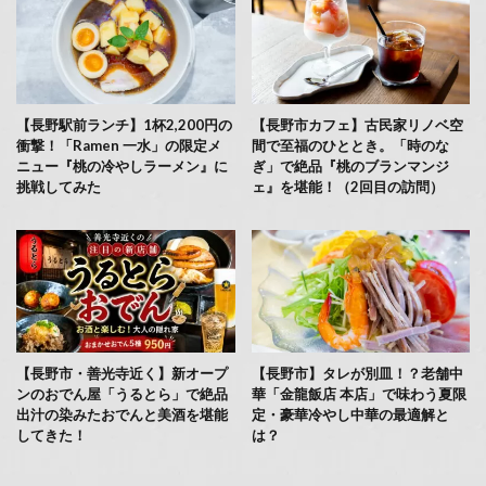
【長野駅前ランチ】1杯2,200円の
【長野市カフェ】古民家リノベ空
衝撃！「Ramen 一水」の限定メ
間で至福のひととき。「時のな
ニュー『桃の冷やしラーメン』に
ぎ」で絶品『桃のブランマンジ
挑戦してみた
ェ』を堪能！（2回目の訪問）
【長野市・善光寺近く】新オープ
【長野市】タレが別皿！？老舗中
ンのおでん屋「うるとら」で絶品
華「金龍飯店 本店」で味わう夏限
出汁の染みたおでんと美酒を堪能
定・豪華冷やし中華の最適解と
してきた！
は？