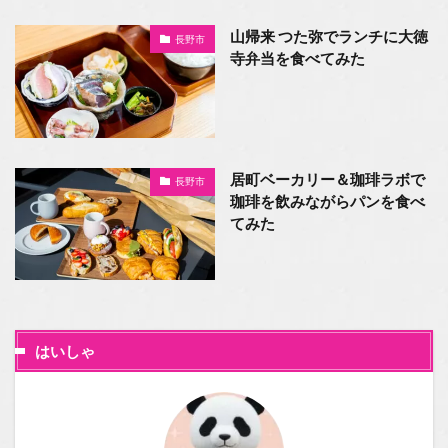
山帰来 つた弥でランチに大徳
長野市
寺弁当を食べてみた
居町ベーカリー＆珈琲ラボで
長野市
珈琲を飲みながらパンを食べ
てみた
はいしゃ