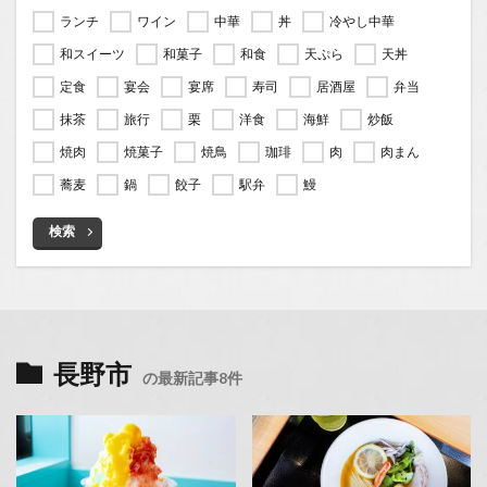
ランチ
ワイン
中華
丼
冷やし中華
和スイーツ
和菓子
和食
天ぷら
天丼
定食
宴会
宴席
寿司
居酒屋
弁当
抹茶
旅行
栗
洋食
海鮮
炒飯
焼肉
焼菓子
焼鳥
珈琲
肉
肉まん
蕎麦
鍋
餃子
駅弁
鰻
検索
長野市
の最新記事8件