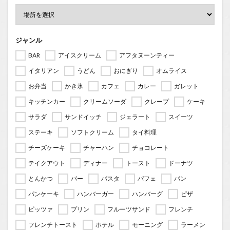
ジャンル
BAR
アイスクリーム
アフタヌーンティー
イタリアン
うどん
おにぎり
オムライス
お弁当
かき氷
カフェ
カレー
ガレット
キッチンカー
クリームソーダ
クレープ
ケーキ
サラダ
サンドイッチ
ジェラート
スイーツ
ステーキ
ソフトクリーム
タイ料理
チーズケーキ
チャーハン
チョコレート
テイクアウト
ディナー
トースト
ドーナツ
とんかつ
バー
パスタ
パフェ
パン
パンケーキ
ハンバーガー
ハンバーグ
ピザ
ピッツァ
プリン
フルーツサンド
フレンチ
フレンチトースト
ホテル
モーニング
ラーメン