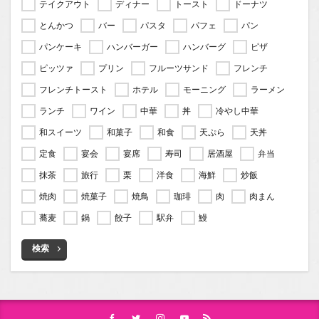
テイクアウト
ディナー
トースト
ドーナツ
とんかつ
バー
パスタ
パフェ
パン
パンケーキ
ハンバーガー
ハンバーグ
ピザ
ピッツァ
プリン
フルーツサンド
フレンチ
フレンチトースト
ホテル
モーニング
ラーメン
ランチ
ワイン
中華
丼
冷やし中華
和スイーツ
和菓子
和食
天ぷら
天丼
定食
宴会
宴席
寿司
居酒屋
弁当
抹茶
旅行
栗
洋食
海鮮
炒飯
焼肉
焼菓子
焼鳥
珈琲
肉
肉まん
蕎麦
鍋
餃子
駅弁
鰻
検索