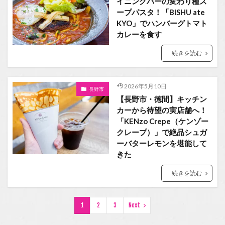
イニングバーの変わり種ス
ープパスタ！「BISHU ate
KYO」でハンバーグトマト
カレーを食す
続きを読む
2026年5月10日
長野市
【長野市・徳間】キッチン
カーから待望の実店舗へ！
「KENzo Crepe（ケンゾー
クレープ）」で絶品シュガ
ーバターレモンを堪能して
きた
続きを読む
1
2
3
Next