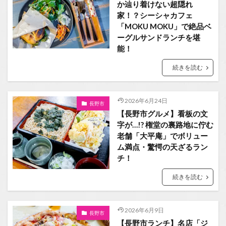
か辿り着けない超隠れ
家！？シーシャカフェ
「MOKU MOKU」で絶品ベ
ーグルサンドランチを堪
能！
続きを読む
2026年6月24日
長野市
【長野市グルメ】看板の文
字が…!? 権堂の裏路地に佇む
老舗「大平庵」でボリュー
ム満点・驚愕の天ざるラン
チ！
続きを読む
2026年6月9日
長野市
【長野市ランチ】名店「ジ