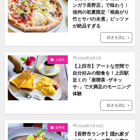
ンガラ長野店」で味わう！
信州の初夏限定「根曲がり
竹とサバの水煮」ピッツァ
が絶品すぎる
続きを読む
2026年6月2日
上田市
【上田市】アートな空間で
自分好みの朝食を！上田駅
近くの「座喫茶 -ザキッ
サ-」で大満足のモーニング
体験
続きを読む
2026年5月16日
長野市
【長野市ランチ】隠れ家ダ