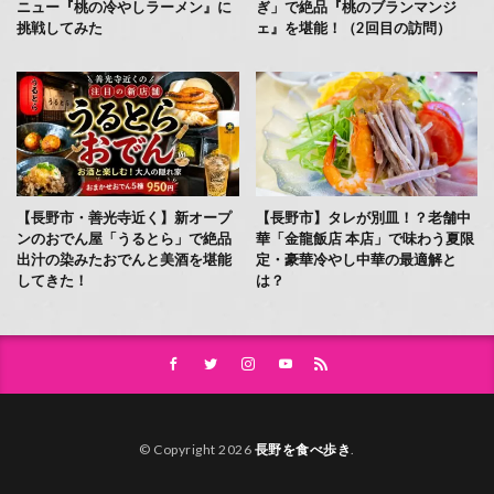
ニュー『桃の冷やしラーメン』に
ぎ」で絶品『桃のブランマンジ
挑戦してみた
ェ』を堪能！（2回目の訪問）
【長野市・善光寺近く】新オープ
【長野市】タレが別皿！？老舗中
ンのおでん屋「うるとら」で絶品
華「金龍飯店 本店」で味わう夏限
出汁の染みたおでんと美酒を堪能
定・豪華冷やし中華の最適解と
してきた！
は？
© Copyright 2026
長野を食べ歩き
.