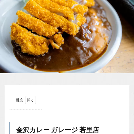
目次
1
金沢
カレ
ー
金沢カレー ガレージ 若里店
ガレ