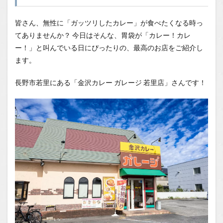
ージ
若里
店
皆さん、無性に「ガッツリしたカレー」が食べたくなる時っ
てありませんか？ 今日はそんな、胃袋が「カレー！カレ
1.0.1
豊富な
ー！」と叫んでいる日にぴったりの、最高のお店をご紹介し
トッピ
ます。
ングに
目移
り！魅
長野市若里にある「金沢カレー ガレージ 若里店」さんです！
惑のメ
ニュー
1.0.2
これぞ
定番！
「ジャ
ンボチ
キンカ
ツカレ
ー
（890
円）」
1.0.3
金沢カ