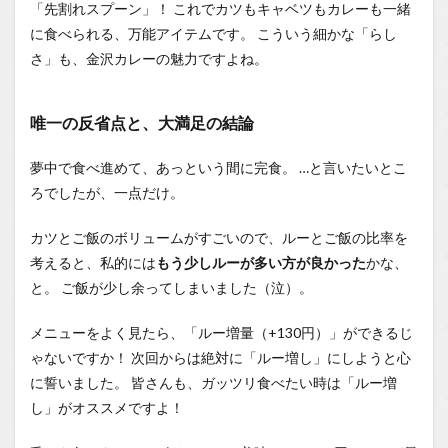
「先割れスプーン」！ これでカツもキャベツもカレーも一緒
に食べられる、万能アイテムです。 こういう細かな「らし
さ」も、金沢カレーの魅力ですよね。
唯一の反省点と、大満足の結論
夢中で食べ進めて、あっという間に完食。 …と言いたいとこ
ろでしたが、一点だけ。
カツとご飯のボリュームがすごいので、ルーとご飯の比率を
考えると、私的には
もう少しルーが多い方が良かった
かな、
と。 ご飯が少し余ってしまいました（泣）。
メニューをよく見たら、「ルー増量（+130円）」ができるじ
ゃないですか！ 次回からは絶対に「ルー増し」にしようと心
に誓いました。 皆さんも、ガッツリ食べたい時は「ルー増
し」がオススメですよ！