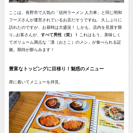
レー流
の「お
ここは、長野市で人気の「信州ラーメン 人力車」と同じ明和
作法」
フーズさんが運営されているお店だそうですね。 久しぶりに
1.0.4
訪れたのですが、お昼時は大盛況！ しかも、店内を見渡す限
唯一の
り…お客さんが、
すべて男性（笑）！
これはもう、美味しく
反省点
てボリューム満点な「漢（おとこ）のメシ」が食べられる証
と、大
満足の
拠。期待が膨らみます！
結論
1.1
豊富なトッピングに目移り！魅惑のメニュー
場所
1.2
席に着いてメニューを拝見。
You
Tube
1.2.1
はいし
ゃの食
べ歩き
You
Tubeチ
ャンネ