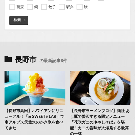
蕎麦
鍋
餃子
駅弁
鰻
検索
長野市
の最新記事8件
【長野市高田】ハワイアンにリニ
【長野市ラーメンブログ】麺社 あ
ューアル！「& SWEETS LAB」で
し鷹で贅沢すぎる限定メニュー
南アルプス天然氷のかき氷を食べ
「花咲ガニの冷やしそば」を堪
てきた
能！カニの旨味が大爆発する最高
の一杯