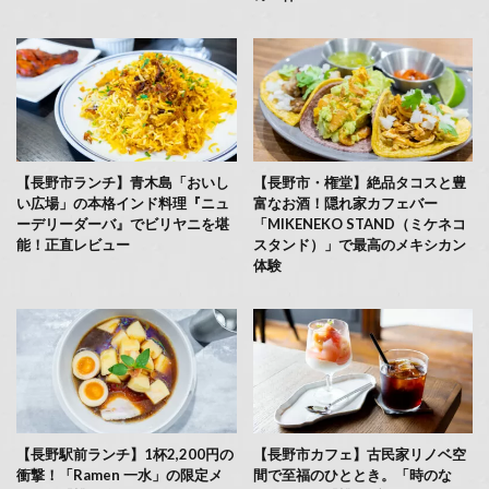
【長野市ランチ】青木島「おいし
【長野市・権堂】絶品タコスと豊
い広場」の本格インド料理『ニュ
富なお酒！隠れ家カフェバー
ーデリーダーバ』でビリヤニを堪
「MIKENEKO STAND（ミケネコ
能！正直レビュー
スタンド）」で最高のメキシカン
体験
【長野駅前ランチ】1杯2,200円の
【長野市カフェ】古民家リノベ空
衝撃！「Ramen 一水」の限定メ
間で至福のひととき。「時のな