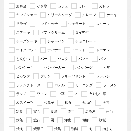
お弁当
かき氷
カフェ
カレー
ガレット
キッチンカー
クリームソーダ
クレープ
ケーキ
サラダ
サンドイッチ
ジェラート
スイーツ
ステーキ
ソフトクリーム
タイ料理
チーズケーキ
チャーハン
チョコレート
テイクアウト
ディナー
トースト
ドーナツ
とんかつ
バー
パスタ
パフェ
パン
パンケーキ
ハンバーガー
ハンバーグ
ピザ
ピッツァ
プリン
フルーツサンド
フレンチ
フレンチトースト
ホテル
モーニング
ラーメン
ランチ
ワイン
中華
丼
冷やし中華
和スイーツ
和菓子
和食
天ぷら
天丼
定食
宴会
宴席
寿司
居酒屋
弁当
抹茶
旅行
栗
洋食
海鮮
炒飯
焼肉
焼菓子
焼鳥
珈琲
肉
肉まん