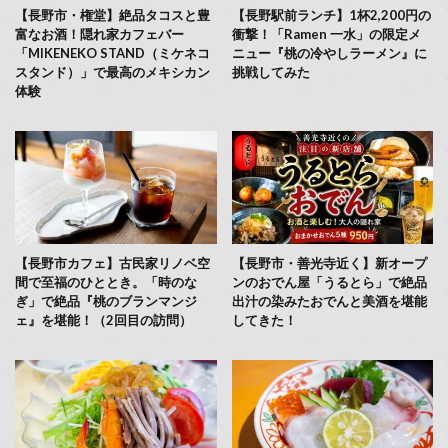
【長野市・権堂】絶品タコスと豊
【長野駅前ランチ】1杯2,200円の
富なお酒！隠れ家カフェバー
衝撃！「Ramen 一水」の限定メ
「MIKENEKO STAND（ミケネコ
ニュー『桃の冷やしラーメン』に
スタンド）」で最高のメキシカン
挑戦してみた
体験
【長野市カフェ】古民家リノベ空
【長野市・善光寺近く】新オープ
間で至福のひととき。「時のな
ンのおでん屋「うるとら」で絶品
ぎ」で絶品『桃のブランマンジ
出汁の染みたおでんと美酒を堪能
ェ』を堪能！（2回目の訪問）
してきた！