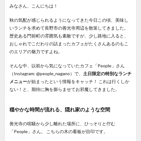
る、隠
みなさん、こんにちは！
れ家の
ような
秋の気配が感じられるようになってきた今日この頃、美味し
空間
いランチを求めて長野市の善光寺周辺を散策してきました。
1.0.2
歴史ある門前町の雰囲気も素敵ですが、少し路地に入ると、
まさ
に”ご褒
おしゃれでこだわりの詰まったカフェがたくさんあるのもこ
美ラン
のエリアの魅力ですよね。
チ”。美
しすぎ
るオム
そんな中、以前から気になっていたカフェ「People」さん
ライス
（Instagram: @people_nagano）で、
土日限定の特別なランチ
「Pライ
メニュー
が始まったという情報をキャッチ！ これは行くしか
ス」
ない！と、期待に胸を膨らませてお邪魔してきました。
1.0.3
オムラ
イスの
穏やかな時間が流れる、隠れ家のような空間
名パー
トナー
「アイ
善光寺の喧騒から少し離れた場所に、ひっそりと佇む
スハー
「People」さん。 こちらの木の看板が目印です。
ブティ
ー」