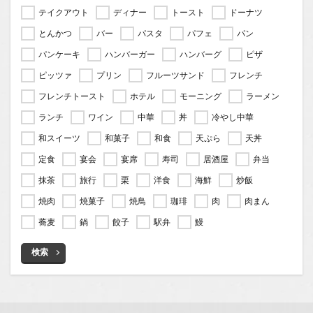
テイクアウト
ディナー
トースト
ドーナツ
とんかつ
バー
パスタ
パフェ
パン
パンケーキ
ハンバーガー
ハンバーグ
ピザ
ピッツァ
プリン
フルーツサンド
フレンチ
フレンチトースト
ホテル
モーニング
ラーメン
ランチ
ワイン
中華
丼
冷やし中華
和スイーツ
和菓子
和食
天ぷら
天丼
定食
宴会
宴席
寿司
居酒屋
弁当
抹茶
旅行
栗
洋食
海鮮
炒飯
焼肉
焼菓子
焼鳥
珈琲
肉
肉まん
蕎麦
鍋
餃子
駅弁
鰻
検索