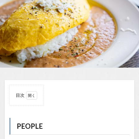
目次
1
PEOPLE
1.0.1
PEOPLE
穏やか
な時間
が流れ