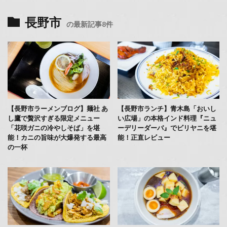
長野市
の最新記事8件
【長野市ラーメンブログ】麺社 あ
【長野市ランチ】青木島「おいし
し鷹で贅沢すぎる限定メニュー
い広場」の本格インド料理『ニュ
「花咲ガニの冷やしそば」を堪
ーデリーダーバ』でビリヤニを堪
能！カニの旨味が大爆発する最高
能！正直レビュー
の一杯