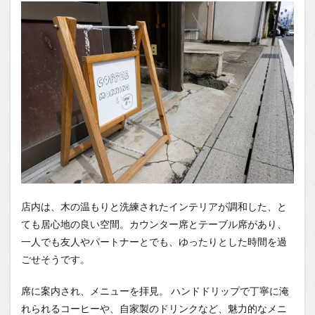
1.0.4
週末だ
けの特
別なお
楽しみ
1.1
場所
1.2
You
Tube
1.2.1
はいし
ゃの食
店内は、木の温もりと洗練されたインテリアが調和した、と
べ歩き
ても居心地の良い空間。カウンター席とテーブル席があり、
You
Tubeチ
一人でも友人やパートナーとでも、ゆったりとした時間を過
ャンネ
ごせそうです。
ル
席に案内され、メニューを拝見。 ハンドドリップで丁寧に淹
れられるコーヒーや、自家製のドリンクなど、魅力的なメニ