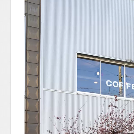
間が
1.0.3
いよい
よ実
食！い
ちごテ
ィラミ
スマフ
ィンと
のご対
面
1.0.4
口の中
に広が
る至福
のハー
モニー
1.0.5
まだま