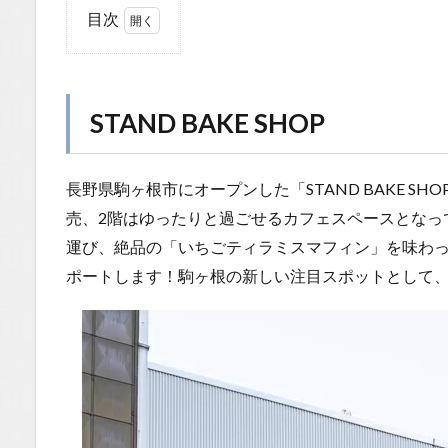
目次
1
STAND
BAKE
SHOP
STAND BAKE SHOP
1.0.1
心とき
長野県駒ヶ根市にオープンした「STAND BAKE S
めく外
観と、
売、2階はゆったりと過ごせるカフェスペースとなっ
わくわ
運び、絶品の「いちごティラミスマフィン」を味わ
くする
ポートします！駒ヶ根の新しい注目スポットとして
店内
1.0.2
階段を
上がっ
た先に
は、居
心地の
良い空