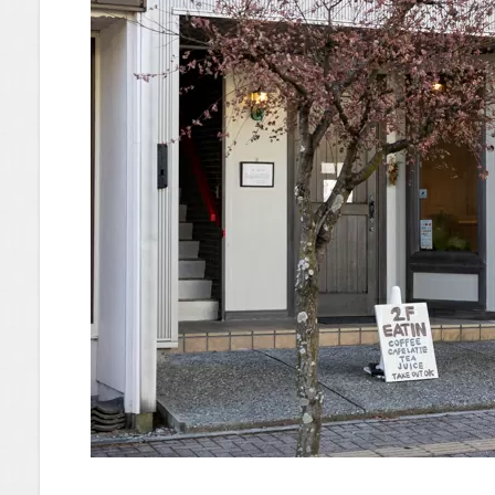
だ気に
なるメ
ニュー
が盛り
だくさ
ん！
1.0.6
まとめ
1.1
場所
1.2
You
Tube
1.2.1
はいし
ゃの食
べ歩き
You