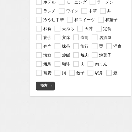
ホテル
モーニング
ラーメン
ランチ
ワイン
中華
丼
冷やし中華
和スイーツ
和菓子
和食
天ぷら
天丼
定食
宴会
宴席
寿司
居酒屋
弁当
抹茶
旅行
栗
洋食
海鮮
炒飯
焼肉
焼菓子
焼鳥
珈琲
肉
肉まん
蕎麦
鍋
餃子
駅弁
鰻
検索