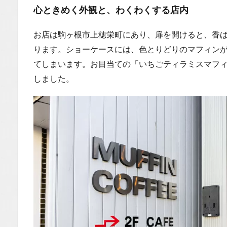
Tubeチ
心ときめく外観と、わくわくする店内
ャンネ
ル
お店は駒ヶ根市上穂栄町にあり、扉を開けると、香
ります。ショーケースには、色とりどりのマフィン
てしまいます。お目当ての「いちごティラミスマフ
しました。