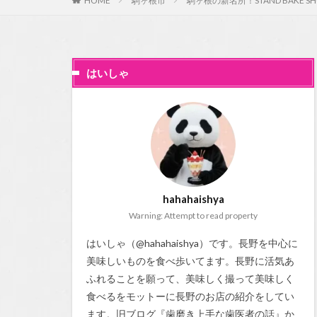
HOME
駒ヶ根市
駒ヶ根の新名所！STAND BAKE
はいしゃ
hahahaishya
Warning: Attempt to read property
はいしゃ（@hahahaishya）です。長野を中心に
美味しいものを食べ歩いてます。長野に活気あ
ふれることを願って、美味しく撮って美味しく
食べるをモットーに長野のお店の紹介をしてい
ます。旧ブログ『
歯磨き上手な歯医者の話
』か