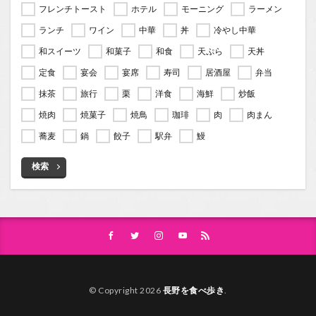
フレンチトースト
ホテル
モーニング
ラーメン
ランチ
ワイン
中華
丼
冷やし中華
和スイーツ
和菓子
和食
天ぷら
天丼
定食
宴会
宴席
寿司
居酒屋
弁当
抹茶
旅行
栗
洋食
海鮮
炒飯
焼肉
焼菓子
焼鳥
珈琲
肉
肉まん
蕎麦
鍋
餃子
駅弁
鰻
検索
© Copyright 2026
長野を食べ歩き
.