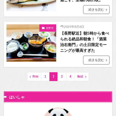
続きを読む
2025年8月6日
長野市
【長野駅近】朝5時から食べ
られる絶品和朝食！「酒菜
治右衛門」の土日限定モー
ニングが最高すぎた
続きを読む
Prev
1
2
3
4
Next
はいしゃ