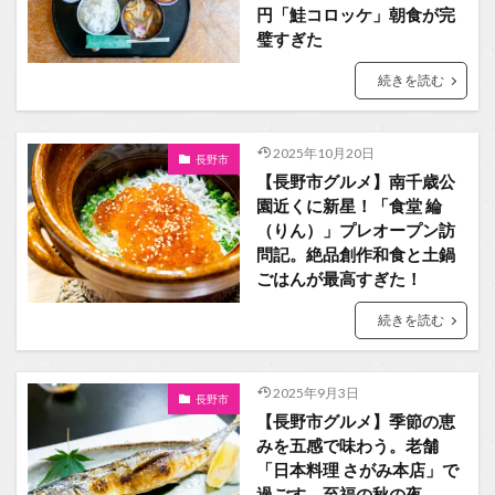
円「鮭コロッケ」朝食が完
璧すぎた
続きを読む
2025年10月20日
長野市
【長野市グルメ】南千歳公
園近くに新星！「食堂 綸
（りん）」プレオープン訪
問記。絶品創作和食と土鍋
ごはんが最高すぎた！
続きを読む
2025年9月3日
長野市
【長野市グルメ】季節の恵
みを五感で味わう。老舗
「日本料理 さがみ本店」で
過ごす、至福の秋の夜。