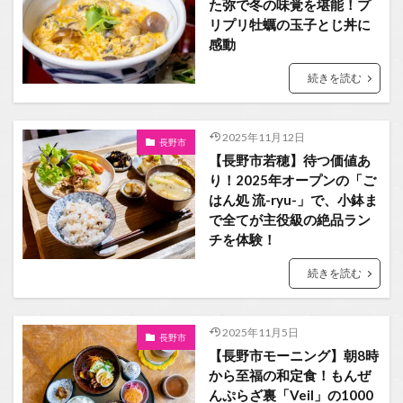
た弥で冬の味覚を堪能！プ
リプリ牡蠣の玉子とじ丼に
感動
続きを読む
2025年11月12日
長野市
【長野市若穂】待つ価値あ
り！2025年オープンの「ご
はん処 流-ryu-」で、小鉢ま
で全てが主役級の絶品ラン
チを体験！
続きを読む
2025年11月5日
長野市
【長野市モーニング】朝8時
から至福の和定食！もんぜ
んぷらざ裏「Veil」の1000