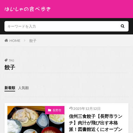
HOME
餃子
TAG
餃子
新着順
人気順
2025年12月12日
長野市
信州三食餃子【長野市ラン
チ】肉汁が飛び出す本格
派！図書館近くにオープン