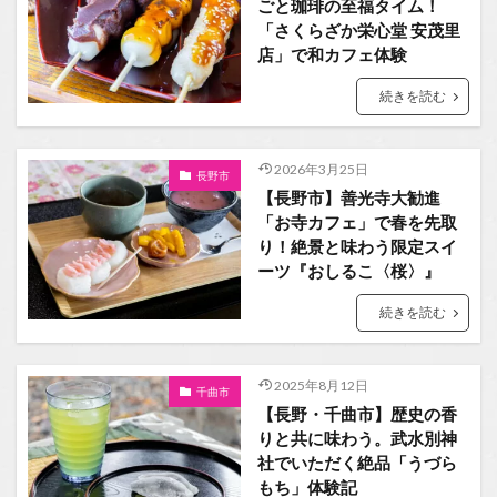
ごと珈琲の至福タイム！
「さくらざか栄心堂 安茂里
店」で和カフェ体験
続きを読む
2026年3月25日
長野市
【長野市】善光寺大勧進
「お寺カフェ」で春を先取
り！絶景と味わう限定スイ
ーツ『おしるこ〈桜〉』
続きを読む
2025年8月12日
千曲市
【長野・千曲市】歴史の香
りと共に味わう。武水別神
社でいただく絶品「うづら
もち」体験記