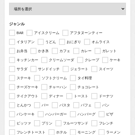
ジャンル
BAR
アイスクリーム
アフタヌーンティー
イタリアン
うどん
おにぎり
オムライス
お弁当
かき氷
カフェ
カレー
ガレット
キッチンカー
クリームソーダ
クレープ
ケーキ
サラダ
サンドイッチ
ジェラート
スイーツ
ステーキ
ソフトクリーム
タイ料理
チーズケーキ
チャーハン
チョコレート
テイクアウト
ディナー
トースト
ドーナツ
とんかつ
バー
パスタ
パフェ
パン
パンケーキ
ハンバーガー
ハンバーグ
ピザ
ピッツァ
プリン
フルーツサンド
フレンチ
フレンチトースト
ホテル
モーニング
ラーメン