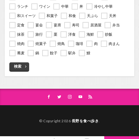
ランチ
ワイン
中華
丼
冷やし中華
和スイーツ
和菓子
和食
天ぷら
天丼
定食
宴会
宴席
寿司
居酒屋
弁当
抹茶
旅行
栗
洋食
海鮮
炒飯
焼肉
焼菓子
焼鳥
珈琲
肉
肉まん
蕎麦
鍋
餃子
駅弁
鰻
検索
© Copyright 2026
長野を食べ歩き
.