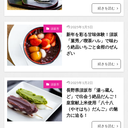
続きを読む
2025年1月5日
須坂市
新年を彩る甘味体験！須坂
「菓秀／喫茶ハル」で味わ
う絶品いちごと金柑のぜん
ざい
続きを読む
2025年1月2日
須坂市
長野県須坂市「湯っ蔵ん
ど」で出会う絶品だんご！
皇室献上米使用「八十八
（やそはち）だんご」の魅
力に迫る！
続きを読む