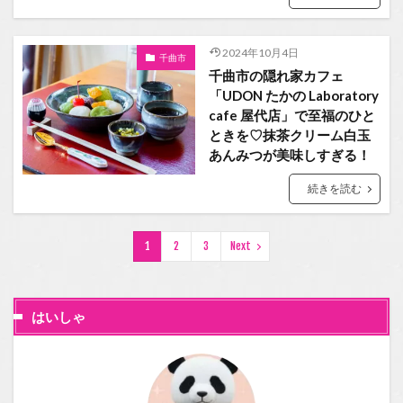
2024年10月4日
千曲市
千曲市の隠れ家カフェ
「UDON たかの Laboratory
cafe 屋代店」で至福のひと
ときを♡抹茶クリーム白玉
あんみつが美味しすぎる！
続きを読む
1
2
3
Next
はいしゃ