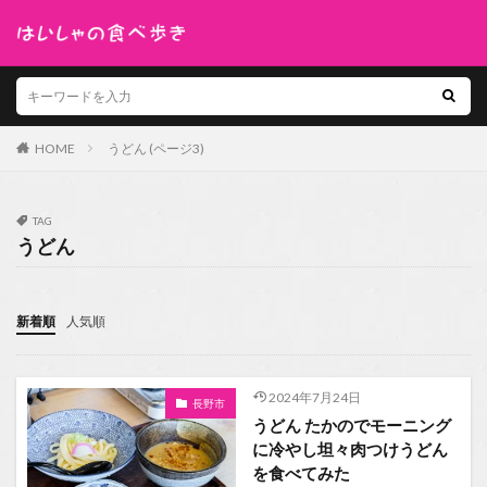
HOME
うどん (ページ3)
TAG
うどん
新着順
人気順
2024年7月24日
長野市
うどん たかのでモーニング
に冷やし坦々肉つけうどん
を食べてみた