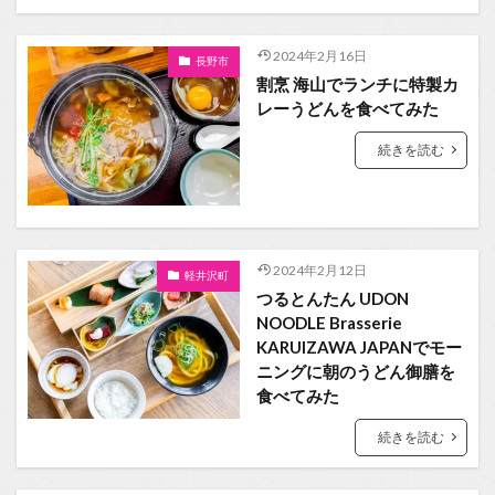
2024年2月16日
長野市
割烹 海山でランチに特製カ
レーうどんを食べてみた
続きを読む
2024年2月12日
軽井沢町
つるとんたん UDON
NOODLE Brasserie
KARUIZAWA JAPANでモー
ニングに朝のうどん御膳を
食べてみた
続きを読む