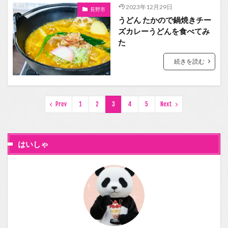
2023年12月29日
長野市
うどん たかので鍋焼きチー
ズカレーうどんを食べてみ
た
続きを読む
Prev
1
2
3
4
5
Next
はいしゃ