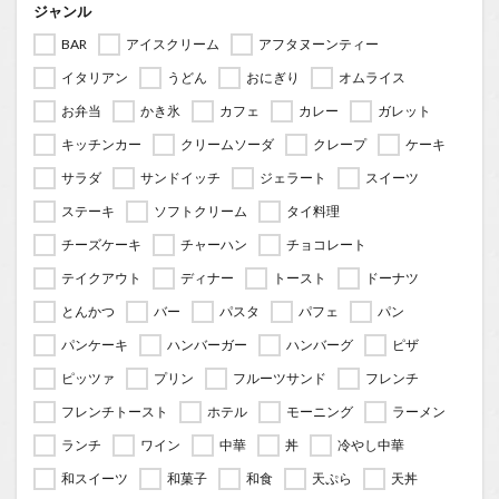
ジャンル
BAR
アイスクリーム
アフタヌーンティー
イタリアン
うどん
おにぎり
オムライス
お弁当
かき氷
カフェ
カレー
ガレット
キッチンカー
クリームソーダ
クレープ
ケーキ
サラダ
サンドイッチ
ジェラート
スイーツ
ステーキ
ソフトクリーム
タイ料理
チーズケーキ
チャーハン
チョコレート
テイクアウト
ディナー
トースト
ドーナツ
とんかつ
バー
パスタ
パフェ
パン
パンケーキ
ハンバーガー
ハンバーグ
ピザ
ピッツァ
プリン
フルーツサンド
フレンチ
フレンチトースト
ホテル
モーニング
ラーメン
ランチ
ワイン
中華
丼
冷やし中華
和スイーツ
和菓子
和食
天ぷら
天丼