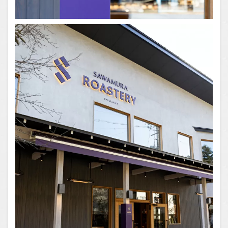
1.0.4
まとめ
1.1
場所
1.2
You
Tube
1.2.1
はいし
ゃの食
べ歩き
You
Tubeチ
ャンネ
ル