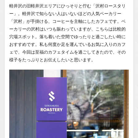
沢村ロ
軽井沢の旧軽井沢エリアにひっそりと佇む「沢村ロースタリ
ースタ
ー」。軽井沢で知らない人はいないほどの人気ベーカリー
リーへ
のアク
「沢村」が手掛ける、コーヒーを主軸にしたカフェです。ベ
セスと
ーカリーの沢村はいつも賑わっていますが、こちらは比較的
お店の
穴場スポット。落ち着いた空間でゆったりと過ごしたい時に
雰囲気
おすすめです。私も何度か足を運んでいるお気に入りのカフ
1.0.2
ェで、今回は至福のカフェタイムを過ごしてきたので、その
こだわ
りのコ
様子をたっぷりとお伝えしたいと思います。
ーヒー
と絶品
パンの
数々
1.0.3
おすす
めの食
べ方！
カフェ
ラテに
ディッ
プ