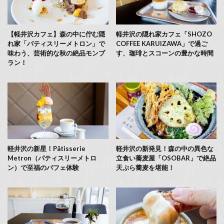
【軽井沢カフェ】森の中に佇む隠
軽井沢の隠れ家カフェ「SHOZO
れ家「パティスリーメトロン」で
COFFEE KARUIZAWA」で過ご
味わう、芸術的な秋の絶品モンブ
す、珈琲とスコーンの豊かな時間
ラン！
軽井沢の新星！Pâtisserie
軽井沢の新発見！森の中の異色な
Metron（パティスリーメトロ
立食い蕎麦屋「OSOBAR」で絶品
ン）で至福のパフェ体験
天ぷら蕎麦を堪能！