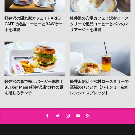
軽井沢の隠れ家カフェ！HARIO
軽井沢の穴場カフェ！沢村ロース
CAFEで絶品コーヒーとRAWケー
タリーで絶品コーヒーとパンのマ
キを堪能
リアージュを堪能
軽井沢の森で極上バーガー体験！
軽井沢朝活♡沢村ロースタリーで
Burger Mania軽井沢店でNYの風
至福のひととき【バインミー&オ
を感じるランチ
レンジエスプレッソ】