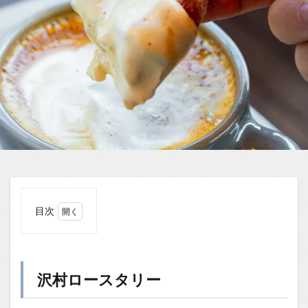
目次
1
沢村
ロー
スタ
沢村ロースタリー
リー
1.0.1