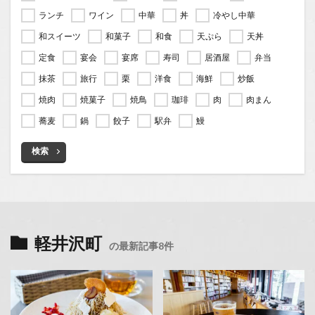
ランチ
ワイン
中華
丼
冷やし中華
和スイーツ
和菓子
和食
天ぷら
天丼
定食
宴会
宴席
寿司
居酒屋
弁当
抹茶
旅行
栗
洋食
海鮮
炒飯
焼肉
焼菓子
焼鳥
珈琲
肉
肉まん
蕎麦
鍋
餃子
駅弁
鰻
検索
軽井沢町
の最新記事8件