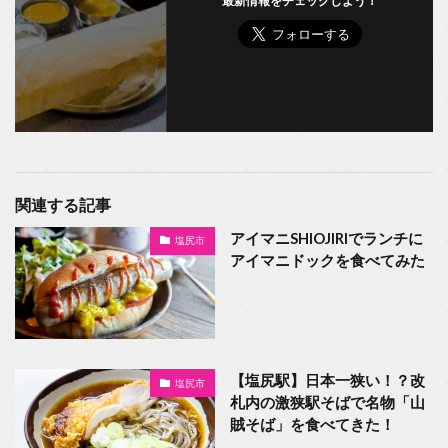
最新情報をチェックしよう！
関連する記事
アイマニSHIOJIRIでランチに
塩尻市
アイマニドックを食べてみた
【塩尻駅】日本一狭い！？改
塩尻市
札内の激狭駅そばで名物「山
賊そば」を食べてきた！