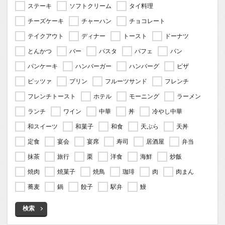
ステーキ
ソフトクリーム
タイ料理
チーズケーキ
チャーハン
チョコレート
テイクアウト
ディナー
トースト
ドーナツ
とんかつ
バー
パスタ
パフェ
パン
パンケーキ
ハンバーガー
ハンバーグ
ピザ
ピッツァ
プリン
フルーツサンド
フレンチ
フレンチトースト
ホテル
モーニング
ラーメン
ランチ
ワイン
中華
丼
冷やし中華
和スイーツ
和菓子
和食
天ぷら
天丼
定食
宴会
宴席
寿司
居酒屋
弁当
抹茶
旅行
栗
洋食
海鮮
炒飯
焼肉
焼菓子
焼鳥
珈琲
肉
肉まん
蕎麦
鍋
餃子
駅弁
鰻
検索