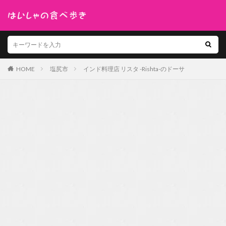
HOME
塩尻市
インド料理店 リスタ -Rishta-のドーサ