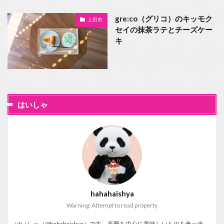
gre:co（グリコ）のキッモク
上田市
セイの抹茶ラテとチーズケー
キ
はいしゃ
hahahaishya
Warning: Attempt to read property
はいしゃ（@hahahaishya）です。長野を中心に美味しいものを食べ歩