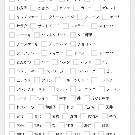
お弁当
かき氷
カフェ
カレー
ガレット
キッチンカー
クリームソーダ
クレープ
ケーキ
サラダ
サンドイッチ
ジェラート
スイーツ
ステーキ
ソフトクリーム
タイ料理
チーズケーキ
チャーハン
チョコレート
テイクアウト
ディナー
トースト
ドーナツ
とんかつ
バー
パスタ
パフェ
パン
パンケーキ
ハンバーガー
ハンバーグ
ピザ
ピッツァ
プリン
フルーツサンド
フレンチ
フレンチトースト
ホテル
モーニング
ラーメン
ランチ
ワイン
中華
丼
冷やし中華
和スイーツ
和菓子
和食
天ぷら
天丼
定食
宴会
宴席
寿司
居酒屋
弁当
抹茶
旅行
栗
洋食
海鮮
炒飯
焼肉
焼菓子
焼鳥
珈琲
肉
肉まん