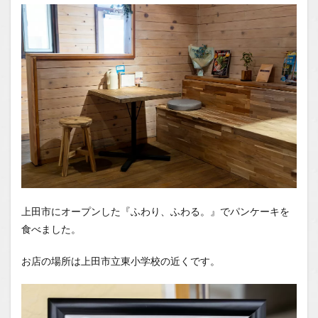
場所
1.2
You
Tube
1.2.1
はいし
ゃの食
べ歩き
You
Tubeチ
ャンネ
ル
上田市にオープンした『ふわり、ふわる。』でパンケーキを
食べました。
お店の場所は上田市立東小学校の近くです。