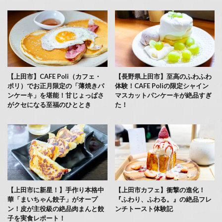
【上田市】CAFE Poli（カフェ・
【長野県上田市】至高のふわふわ
ポリ）でお正月限定の「薄焼きパ
体験！CAFE Poliの限定シャイン
ンケーキ」を堪能！甘じょっぱさ
マスカットパンケーキが絶品すぎ
がクセになる至福のひととき
た！
【上田市に新星！】手作り本格中
【上田市カフェ】衝撃の進化！
華「まいちゃん餃子」がオープ
『ふわり、ふわる。』の絶品フレ
ン！皮が主役級の絶品肉まんと餃
ンチトースト体験記
子を実食レポート！