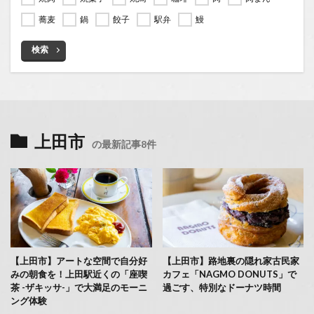
蕎麦
鍋
餃子
駅弁
鰻
検索
上田市
の最新記事8件
【上田市】アートな空間で自分好
【上田市】路地裏の隠れ家古民家
みの朝食を！上田駅近くの「座喫
カフェ「NAGMO DONUTS」で
茶 -ザキッサ-」で大満足のモーニ
過ごす、特別なドーナツ時間
ング体験