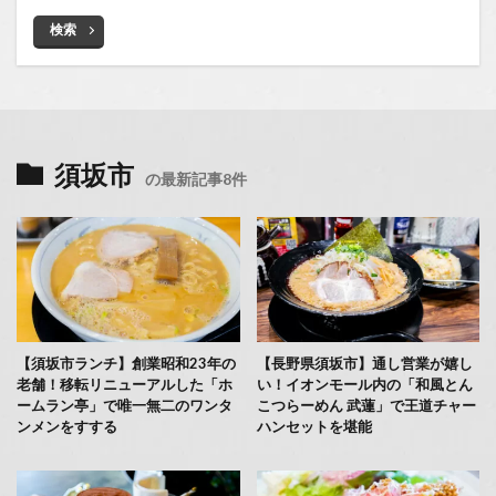
検索
須坂市
の最新記事8件
【須坂市ランチ】創業昭和23年の
【長野県須坂市】通し営業が嬉し
老舗！移転リニューアルした「ホ
い！イオンモール内の「和風とん
ームラン亭」で唯一無二のワンタ
こつらーめん 武蓮」で王道チャー
ンメンをすする
ハンセットを堪能