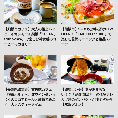
【須坂市カフェ】大人の極上パフ
【須坂市】SABOの姉妹店がNEW
ェ！イオンモール須坂「KUTEN。
OPEN！「SABO stand shu」で
fruit&cake」で楽しむ神食感のコ
楽しむ贅沢モーニングと絶品スイ
ーヒーモカゼリー
ーツ
【長野県須坂市】古民家カフェ
【須坂ランチ】蓋が閉まらな
「喫茶ハル」へ。赤ワイン煮いち
い！？「割烹 加治川」の名物タレ
じくのココアロールと紅茶で過ご
カツ丼のインパクトが凄すぎた件
す、大人のティータイム
【駅近グルメ】