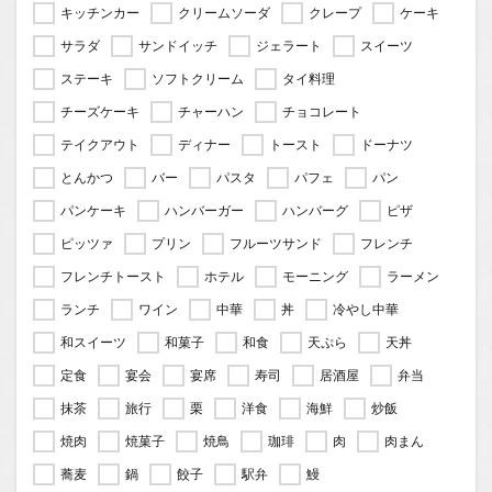
キッチンカー
クリームソーダ
クレープ
ケーキ
サラダ
サンドイッチ
ジェラート
スイーツ
ステーキ
ソフトクリーム
タイ料理
チーズケーキ
チャーハン
チョコレート
テイクアウト
ディナー
トースト
ドーナツ
とんかつ
バー
パスタ
パフェ
パン
パンケーキ
ハンバーガー
ハンバーグ
ピザ
ピッツァ
プリン
フルーツサンド
フレンチ
フレンチトースト
ホテル
モーニング
ラーメン
ランチ
ワイン
中華
丼
冷やし中華
和スイーツ
和菓子
和食
天ぷら
天丼
定食
宴会
宴席
寿司
居酒屋
弁当
抹茶
旅行
栗
洋食
海鮮
炒飯
焼肉
焼菓子
焼鳥
珈琲
肉
肉まん
蕎麦
鍋
餃子
駅弁
鰻