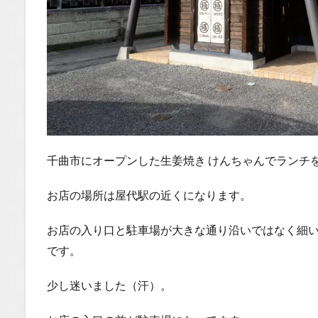
ゃの食
べ歩き
You
Tubeチ
ャンネ
ル
千曲市にオープンした生姜焼き けんちゃんでランチ
お店の場所は屋代駅の近くになります。
お店の入り口と駐車場が大きな通り沿いではなく細
です。
少し迷いました（汗）。