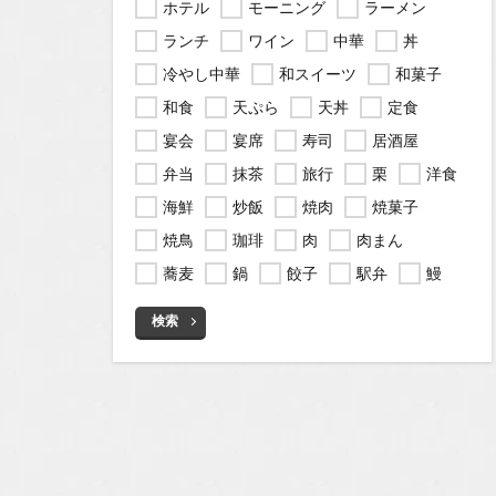
ホテル
モーニング
ラーメン
ランチ
ワイン
中華
丼
冷やし中華
和スイーツ
和菓子
和食
天ぷら
天丼
定食
宴会
宴席
寿司
居酒屋
弁当
抹茶
旅行
栗
洋食
海鮮
炒飯
焼肉
焼菓子
焼鳥
珈琲
肉
肉まん
蕎麦
鍋
餃子
駅弁
鰻
検索