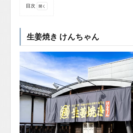
目次
1
生
姜
焼
生姜焼き けんちゃん
き
け
ん
ち
ゃ
ん
1.1
場所
1.2
You
Tube
1.2.1
はいし