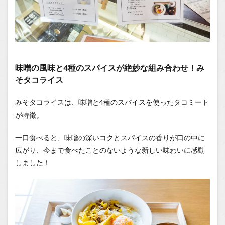
You
Tube
1.2.1
はいし
ゃの食
べ歩き
味噌の風味と4種のスパイスが絶妙な組み合わせ！み
You
Tubeチ
そタコライス
ャンネ
ル
みそタコライスは、味噌と4種のスパイスを使ったタコミート
が特徴。
一口食べると、味噌の深いコクとスパイスの香りが口の中に
広がり、今まで食べたことのないような新しい味わいに感動
しました！