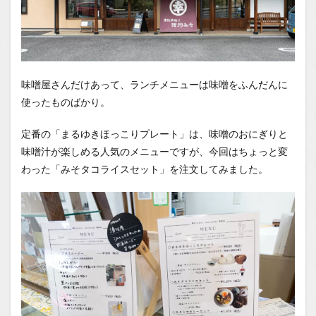
ビジュ
アルは
ちょっ
と残念
だけ
ど、味
味噌屋さんだけあって、ランチメニューは味噌をふんだんに
は間違
いな
使ったものばかり。
し！
定番の「まるゆきほっこりプレート」は、味噌のおにぎりと
1.0.4
まと
味噌汁が楽しめる人気のメニューですが、今回はちょっと変
め：味
わった「みそタコライスセット」を注文してみました。
噌好き
にはた
まらな
い！何
度でも
通いた
いお店
1.1
場所
1.2