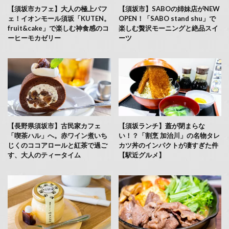
【須坂市カフェ】大人の極上パフ
【須坂市】SABOの姉妹店がNEW
ェ！イオンモール須坂「KUTEN。
OPEN！「SABO stand shu」で
fruit&cake」で楽しむ神食感のコ
楽しむ贅沢モーニングと絶品スイ
ーヒーモカゼリー
ーツ
【長野県須坂市】古民家カフェ
【須坂ランチ】蓋が閉まらな
「喫茶ハル」へ。赤ワイン煮いち
い！？「割烹 加治川」の名物タレ
じくのココアロールと紅茶で過ご
カツ丼のインパクトが凄すぎた件
す、大人のティータイム
【駅近グルメ】