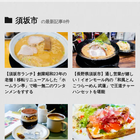
須坂市
の最新記事8件
【須坂市ランチ】創業昭和23年の
【長野県須坂市】通し営業が嬉し
老舗！移転リニューアルした「ホ
い！イオンモール内の「和風とん
ームラン亭」で唯一無二のワンタ
こつらーめん 武蓮」で王道チャー
ンメンをすする
ハンセットを堪能