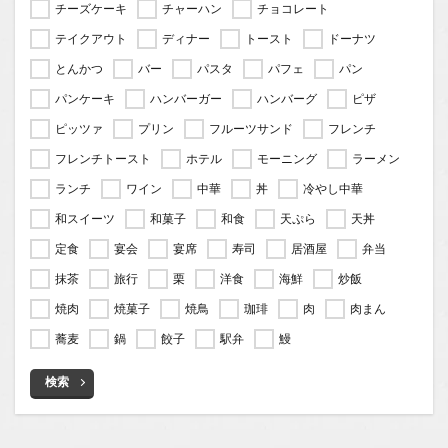
チーズケーキ
チャーハン
チョコレート
テイクアウト
ディナー
トースト
ドーナツ
とんかつ
バー
パスタ
パフェ
パン
パンケーキ
ハンバーガー
ハンバーグ
ピザ
ピッツァ
プリン
フルーツサンド
フレンチ
フレンチトースト
ホテル
モーニング
ラーメン
ランチ
ワイン
中華
丼
冷やし中華
和スイーツ
和菓子
和食
天ぷら
天丼
定食
宴会
宴席
寿司
居酒屋
弁当
抹茶
旅行
栗
洋食
海鮮
炒飯
焼肉
焼菓子
焼鳥
珈琲
肉
肉まん
蕎麦
鍋
餃子
駅弁
鰻
検索