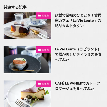
関連する記事
須坂で至福のひととき！古民
須坂市
家カフェ「La Vie Lente」の
絶品タルトタタン
La Vie Lente（ラビラント）
須坂市
で器が美しいティラミスを食
べてみた
CAFÉ LE PANIERでガトーフ
須坂市
ロマージュを食べてみた