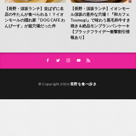
【長野・須坂ランチ】並ばずに名
【長野・須坂ランチ】イオンモー
店の牛たんが食べられる！？イオ
ル須坂の意外な穴場！『和カフェ
ンモールの隠れ家「DOG CAFE わ
Tsumugi』で味わう黒毛和牛すき
んぴーす」が超穴場だった件
焼き＆絶品モンブランパンケーキ
【ブラックフライデー衝撃割引情
報あり】
© Copyright 2026
長野を食べ歩き
.