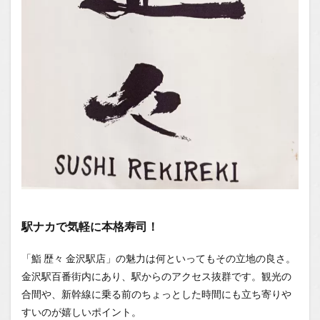
1.1
場所
1.2
You
Tube
1.2.1
はいし
ゃの食
べ歩き
You
Tubeチ
ャンネ
ル
駅ナカで気軽に本格寿司！
「鮨 歴々 金沢駅店」の魅力は何といってもその立地の良さ。
金沢駅百番街内にあり、駅からのアクセス抜群です。観光の
合間や、新幹線に乗る前のちょっとした時間にも立ち寄りや
すいのが嬉しいポイント。