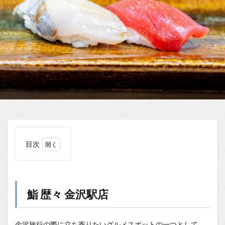
目次
1
鮨
歴々
金沢
鮨 歴々 金沢駅店
駅店
1.0.1
駅ナカ
金沢旅行の際に立ち寄りたいグルメスポットの一つとして、