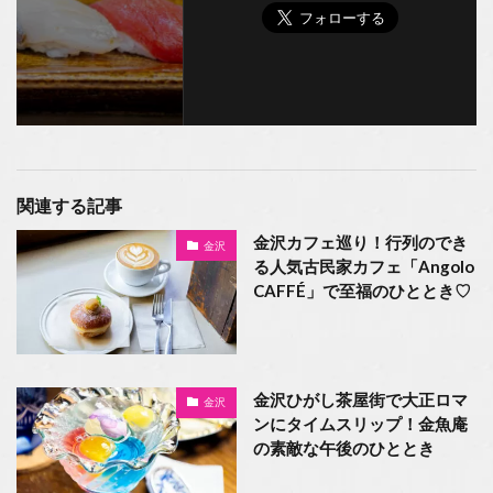
関連する記事
金沢カフェ巡り！行列のでき
金沢
る人気古民家カフェ「Angolo
CAFFÉ」で至福のひととき♡
金沢ひがし茶屋街で大正ロマ
金沢
ンにタイムスリップ！金魚庵
の素敵な午後のひととき