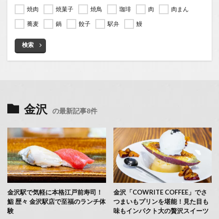
焼肉
焼菓子
焼鳥
珈琲
肉
肉まん
蕎麦
鍋
餃子
駅弁
鰻
検索
金沢
の最新記事8件
金沢駅で気軽に本格江戸前寿司！
金沢「COWRITE COFFEE」でさ
鮨 歴々 金沢駅店で至福のランチ体
つまいもプリンを堪能！見た目も
験
味もインパクト大の贅沢スイーツ