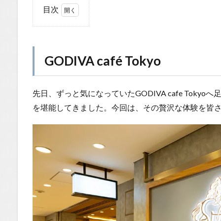
目次
1
GODIVA
café
Tokyo
GODIVA café Tokyo
1.0.1
ゴディ
先日、ずっと気になっていたGODIVA cafe Tok
バが目
指す
を堪能してきました。今回は、その贅沢な体験を皆
「記憶
に残る
幸せ」
1.0.2
季節限
定！ス
トロベ
リーチ
ョコレ
ートパ