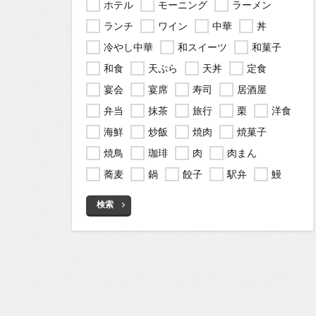
ホテル
モーニング
ラーメン
ランチ
ワイン
中華
丼
冷やし中華
和スイーツ
和菓子
和食
天ぷら
天丼
定食
宴会
宴席
寿司
居酒屋
弁当
抹茶
旅行
栗
洋食
海鮮
炒飯
焼肉
焼菓子
焼鳥
珈琲
肉
肉まん
蕎麦
鍋
餃子
駅弁
鰻
検索