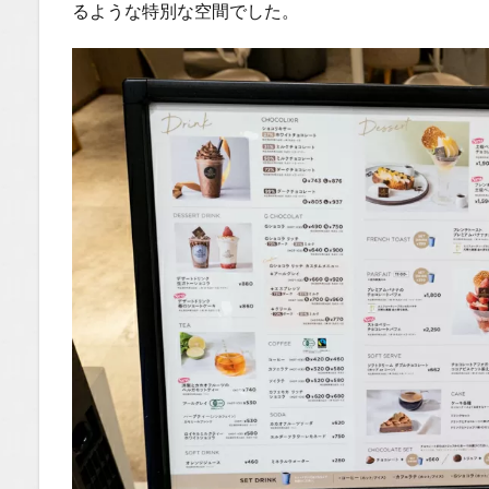
You
るような特別な空間でした。
Tube
1.2.1
はいし
ゃの食
べ歩き
You
Tubeチ
ャンネ
ル