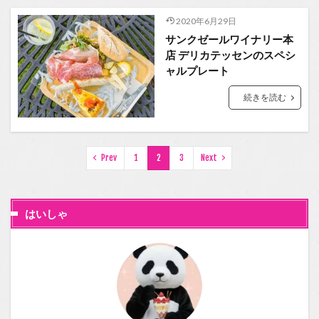
2020年6月29日
サンクゼールワイナリー本
店 デリカテッセンのスペシ
ャルプレート
続きを読む
Prev
1
2
3
Next
はいしゃ