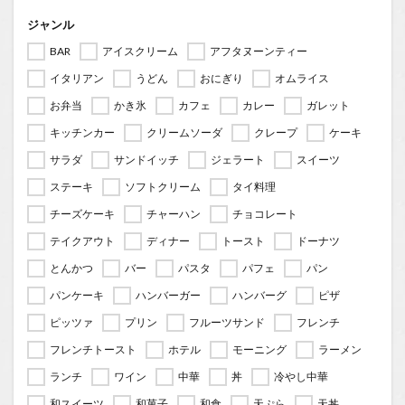
ジャンル
BAR
アイスクリーム
アフタヌーンティー
イタリアン
うどん
おにぎり
オムライス
お弁当
かき氷
カフェ
カレー
ガレット
キッチンカー
クリームソーダ
クレープ
ケーキ
サラダ
サンドイッチ
ジェラート
スイーツ
ステーキ
ソフトクリーム
タイ料理
チーズケーキ
チャーハン
チョコレート
テイクアウト
ディナー
トースト
ドーナツ
とんかつ
バー
パスタ
パフェ
パン
パンケーキ
ハンバーガー
ハンバーグ
ピザ
ピッツァ
プリン
フルーツサンド
フレンチ
フレンチトースト
ホテル
モーニング
ラーメン
ランチ
ワイン
中華
丼
冷やし中華
和スイーツ
和菓子
和食
天ぷら
天丼